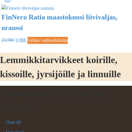
Ale!
FinNero Ratia maastokuosi liivivaljas,
oranssi
23,90
€
9,90
€
Valitse vaihtoehdoista
Lemmikkitarvikkeet koirille,
kissoille, jyrsijöille ja linnuille
Lemmikkitarvike Kaikkea
Kaverille
Oma tili