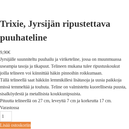
Trixie, Jyrsijän ripustettava
puuhateline
9,90
€
Jyrsijälle suunniteltu puuhailu ja viriketeline, jossa on muunmuassa
useampia tasoja ja tikapuut. Telineen mukana tulee ripustuskoukut
joilla telineen voi kiinnittää häkin pinnoihin roikkumaan.
Tällä telineellä saat häkkiin lemmikillesi lisätasoja ja uusia paikkoja
missä temmeltää ja touhuta. Teline on valmistettu kuorellisesta puusta,
sisalköydestä ja metallisista koukkunipsuista.
Pituutta telineellä on 27 cm, leveyttä 7 cm ja korkeutta 17 cm.
Varastossa
Lisää ostoskoriin