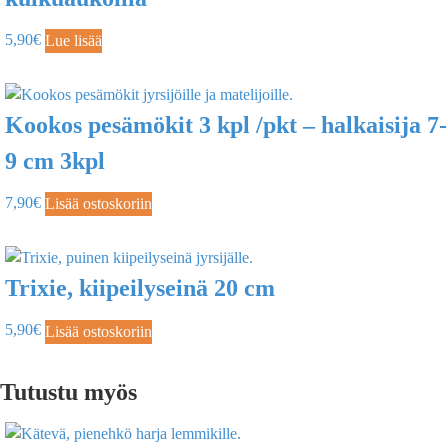
5,90
€
Lue lisää
Kookos pesämökit 3 kpl /pkt – halkaisija 7-
9 cm 3kpl
7,90
€
Lisää ostoskoriin
Trixie, kiipeilyseinä 20 cm
5,90
€
Lisää ostoskoriin
Tutustu myös