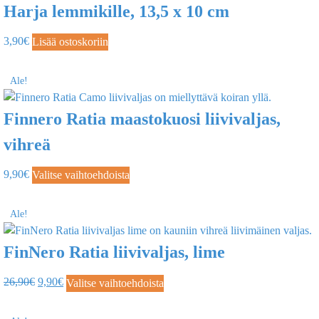
Harja lemmikille, 13,5 x 10 cm
3,90
€
Lisää ostoskoriin
Ale!
Finnero Ratia maastokuosi liivivaljas,
vihreä
9,90
€
Valitse vaihtoehdoista
Ale!
FinNero Ratia liivivaljas, lime
26,90
€
9,90
€
Valitse vaihtoehdoista