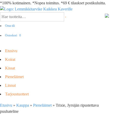
*100% kotimainen. *Nopea toimitus. *69 € tilaukset postikuluitta.
Oma tili
Ostoskori
0
Etusivu
Koirat
Kissat
Pieneläimet
Linnut
Tarjoustuotteet
Etusivu
»
Kauppa
»
Pieneläimet
»
Trixie, Jyrsijän ripustettava
puuhateline