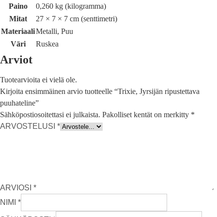
Paino
0,260 kg (kilogramma)
Mitat
27 × 7 × 7 cm (senttimetri)
Materiaali
Metalli, Puu
Väri
Ruskea
Arviot
Tuotearvioita ei vielä ole.
Kirjoita ensimmäinen arvio tuotteelle “Trixie, Jyrsijän ripustettava
puuhateline”
Sähköpostiosoitettasi ei julkaista.
Pakolliset kentät on merkitty
*
ARVOSTELUSI
*
ARVIOSI
*
NIMI
*