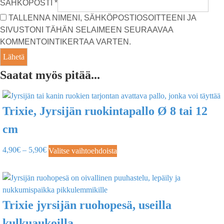
SÄHKÖPOSTI
*
TALLENNA NIMENI, SÄHKÖPOSTIOSOITTEENI JA
SIVUSTONI TÄHÄN SELAIMEEN SEURAAVAA
KOMMENTOINTIKERTAA VARTEN.
Saatat myös pitää...
Trixie, Jyrsijän ruokintapallo Ø 8 tai 12
cm
4,90
€
–
5,90
€
Valitse vaihtoehdoista
Trixie jyrsijän ruohopesä, useilla
kulkuaukoilla