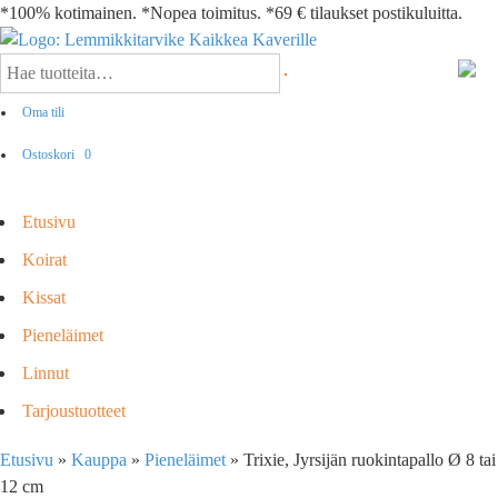
*100% kotimainen. *Nopea toimitus. *69 € tilaukset postikuluitta.
Oma tili
Ostoskori
0
Etusivu
Koirat
Kissat
Pieneläimet
Linnut
Tarjoustuotteet
Etusivu
»
Kauppa
»
Pieneläimet
»
Trixie, Jyrsijän ruokintapallo Ø 8 tai
12 cm