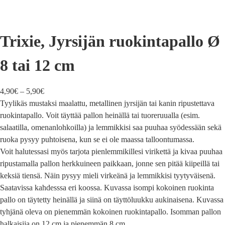
Trixie, Jyrsijän ruokintapallo Ø
8 tai 12 cm
4,90
€
–
5,90
€
Tyylikäs mustaksi maalattu, metallinen jyrsijän tai kanin ripustettava
ruokintapallo. Voit täyttää pallon heinällä tai tuoreruualla (esim.
salaatilla, omenanlohkoilla) ja lemmikkisi saa puuhaa syödessään sekä
ruoka pysyy puhtoisena, kun se ei ole maassa talloontumassa.
Voit halutessasi myös tarjota pienlemmikillesi virikettä ja kivaa puuhaa
ripustamalla pallon herkkuineen paikkaan, jonne sen pitää kiipeillä tai
keksiä tiensä. Näin pysyy mieli virkeänä ja lemmikkisi tyytyväisenä.
Saatavissa kahdesssa eri koossa. Kuvassa isompi kokoinen ruokinta
pallo on täytetty heinällä ja siinä on täyttöluukku aukinaisena. Kuvassa
tyhjänä oleva on pienemmän kokoinen ruokintapallo. Isomman pallon
halkaisija on 12 cm ja pienemmän 8 cm.