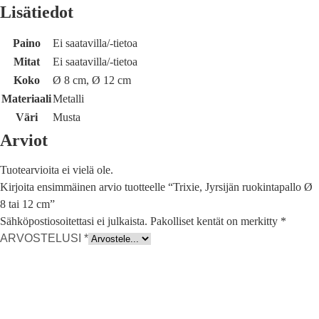
Lisätiedot
Paino
Ei saatavilla/-tietoa
Mitat
Ei saatavilla/-tietoa
Koko
Ø 8 cm, Ø 12 cm
Materiaali
Metalli
Väri
Musta
Arviot
Tuotearvioita ei vielä ole.
Kirjoita ensimmäinen arvio tuotteelle “Trixie, Jyrsijän ruokintapallo Ø
8 tai 12 cm”
Sähköpostiosoitettasi ei julkaista.
Pakolliset kentät on merkitty
*
ARVOSTELUSI
*