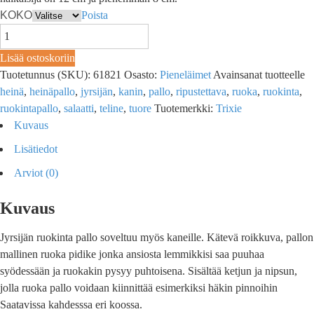
KOKO
Poista
Lisää ostoskoriin
Tuotetunnus (SKU):
61821
Osasto:
Pieneläimet
Avainsanat tuotteelle
heinä
,
heinäpallo
,
jyrsijän
,
kanin
,
pallo
,
ripustettava
,
ruoka
,
ruokinta
,
ruokintapallo
,
salaatti
,
teline
,
tuore
Tuotemerkki:
Trixie
Kuvaus
Lisätiedot
Arviot (0)
Kuvaus
Jyrsijän ruokinta pallo soveltuu myös kaneille. Kätevä roikkuva, pallon
mallinen ruoka pidike jonka ansiosta lemmikkisi saa puuhaa
syödessään ja ruokakin pysyy puhtoisena. Sisältää ketjun ja nipsun,
jolla ruoka pallo voidaan kiinnittää esimerkiksi häkin pinnoihin
Saatavissa kahdesssa eri koossa.