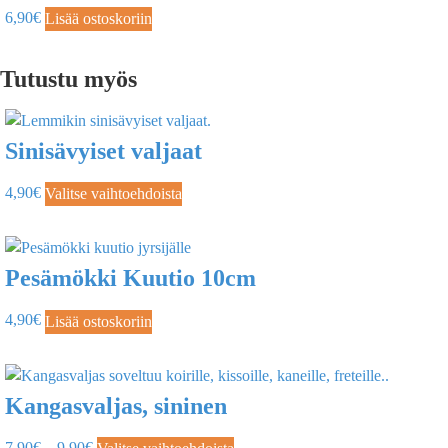
6,90
€
Lisää ostoskoriin
Tutustu myös
Sinisävyiset valjaat
4,90
€
Valitse vaihtoehdoista
Pesämökki Kuutio 10cm
4,90
€
Lisää ostoskoriin
Kangasvaljas, sininen
7,90
€
–
9,90
€