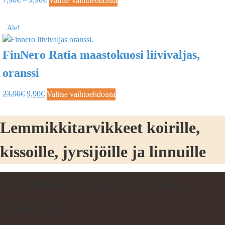
Valitse vaihtoehdoista
Ale!
FinNero Ratia maastokuosi liivivaljas,
oranssi
23,90
€
9,90
€
Valitse vaihtoehdoista
Lemmikkitarvikkeet koirille,
kissoille, jyrsijöille ja linnuille
Lemmikkitarvike Kaikkea
Kaverille