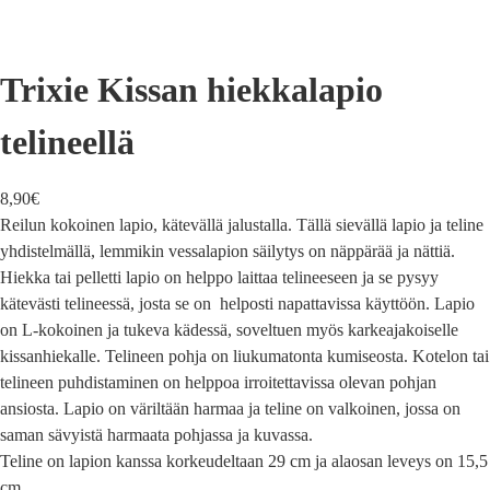
Trixie Kissan hiekkalapio
telineellä
8,90
€
Reilun kokoinen lapio, kätevällä jalustalla. Tällä sievällä lapio ja teline
yhdistelmällä, lemmikin vessalapion säilytys on näppärää ja nättiä.
Hiekka tai pelletti lapio on helppo laittaa telineeseen ja se pysyy
kätevästi telineessä, josta se on helposti napattavissa käyttöön. Lapio
on L-kokoinen ja tukeva kädessä, soveltuen myös karkeajakoiselle
kissanhiekalle. Telineen pohja on liukumatonta kumiseosta. Kotelon tai
telineen puhdistaminen on helppoa irroitettavissa olevan pohjan
ansiosta. Lapio on väriltään harmaa ja teline on valkoinen, jossa on
saman sävyistä harmaata pohjassa ja kuvassa.
Teline on lapion kanssa korkeudeltaan 29 cm ja alaosan leveys on 15,5
cm.