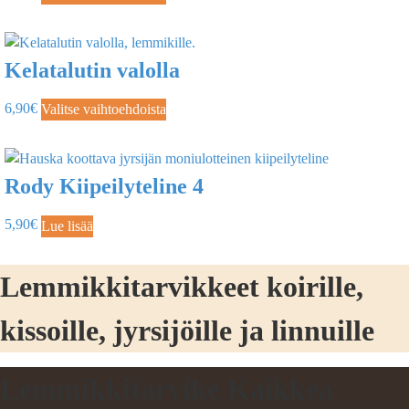
Kelatalutin valolla
6,90
€
Valitse vaihtoehdoista
Rody Kiipeilyteline 4
5,90
€
Lue lisää
Lemmikkitarvikkeet koirille,
kissoille, jyrsijöille ja linnuille
Lemmikkitarvike Kaikkea