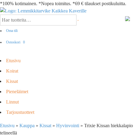
*100% kotimainen. *Nopea toimitus. *69 € tilaukset postikuluitta.
Oma tili
Ostoskori
0
Etusivu
Koirat
Kissat
Pieneläimet
Linnut
Tarjoustuotteet
Etusivu
»
Kauppa
»
Kissat
»
Hyvinvointi
»
Trixie Kissan hiekkalapio
telineellä