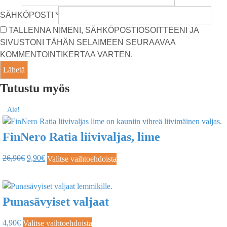
SÄHKÖPOSTI
*
TALLENNA NIMENI, SÄHKÖPOSTIOSOITTEENI JA
SIVUSTONI TÄHÄN SELAIMEEN SEURAAVAA
KOMMENTOINTIKERTAA VARTEN.
Tutustu myös
Ale!
FinNero Ratia liivivaljas, lime
26,90
€
9,90
€
Valitse vaihtoehdoista
Punasävyiset valjaat
4,90
€
Valitse vaihtoehdoista