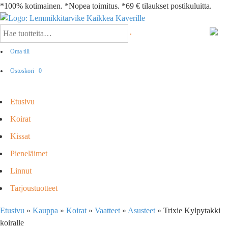
*100% kotimainen. *Nopea toimitus. *69 € tilaukset postikuluitta.
Oma tili
Ostoskori
0
Etusivu
Koirat
Kissat
Pieneläimet
Linnut
Tarjoustuotteet
Etusivu
»
Kauppa
»
Koirat
»
Vaatteet
»
Asusteet
»
Trixie Kylpytakki
koiralle