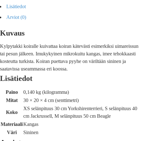
Lisätiedot
Arviot (0)
Kuvaus
Kylpytakki koiralle kuivattaa koiran kätevästi esimerkiksi uimareissun
tai pesun jälkeen. Imukykyinen mikrokuitu kangas, imee tehokkaasti
kosteutta turkista. Koiran puettava pyyhe on väriltään sininen ja
saatavissa useammassa eri koossa.
Lisätiedot
Paino
0,140 kg (kilogramma)
Mitat
30 × 20 × 4 cm (senttimetri)
XS selänpituus 30 cm Yorkshirenterrieri, S selänpituus 40
Koko
cm Jackrussell, M selänpituus 50 cm Beagle
Materiaali
Kangas
Väri
Sininen