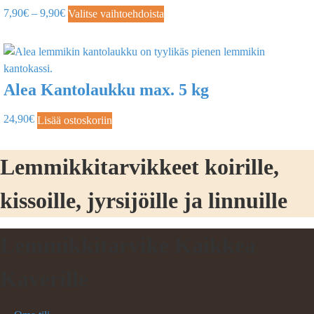
7,90
€
–
9,90
€
Valitse vaihtoehdoista
Alea Kantolaukku max. 5 kg
24,90
€
Lisää ostoskoriin
Lemmikkitarvikkeet koirille,
kissoille, jyrsijöille ja linnuille
Lemmikkitarvike Kaikkea
Kaverille