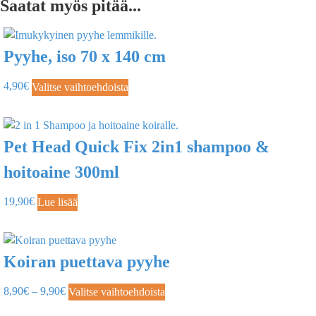
Saatat myös pitää...
Pyyhe, iso 70 x 140 cm
4,90
€
Valitse vaihtoehdoista
Pet Head Quick Fix 2in1 shampoo &
hoitoaine 300ml
19,90
€
Lue lisää
Koiran puettava pyyhe
8,90
€
–
9,90
€
Valitse vaihtoehdoista