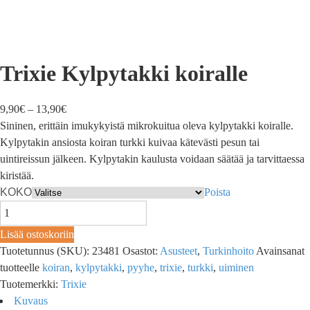
Trixie Kylpytakki koiralle
9,90
€
–
13,90
€
Sininen, erittäin imukykyistä mikrokuitua oleva kylpytakki koiralle.
Kylpytakin ansiosta koiran turkki kuivaa kätevästi pesun tai
uintireissun jälkeen. Kylpytakin kaulusta voidaan säätää ja tarvittaessa
kiristää.
KOKO
Poista
Lisää ostoskoriin
Tuotetunnus (SKU):
23481
Osastot:
Asusteet
,
Turkinhoito
Avainsanat
tuotteelle
koiran
,
kylpytakki
,
pyyhe
,
trixie
,
turkki
,
uiminen
Tuotemerkki:
Trixie
Kuvaus