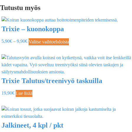
Tutustu myös
Trixie – kuonokoppa
5,90
€
–
9,90
€
Valitse vaihtoehdoista
Trixie Talutus/treenivyö taskuilla
19,90
€
Lue lisää
Jalkineet, 4 kpl / pkt