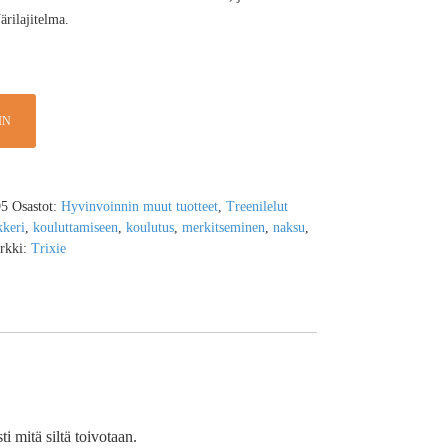
rilajitelma.
IN
95
Osastot:
Hyvinvoinnin muut tuotteet
,
Treenilelut
kkeri
,
kouluttamiseen
,
koulutus
,
merkitseminen
,
naksu
,
rkki:
Trixie
 mitä siltä toivotaan.