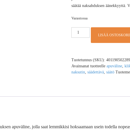
säätää naksahduksen äänekkyyttä. Vä
Varastossa
LISÄÄ OSTOSKORI
Tuotetunnus (SKU):
40119050228
Avainsanat tuotteelle
apuväline
,
kli
naksutin
,
säädettävä
,
säätö
Tuoteme
ksen apuväline, jolla saat lemmikkisi hoksaamaan usein todella nopeasti