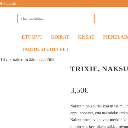
tikuluitta.
ETUSIVU
KOIRAT
KISSAT
PIENELÄI
TARJOUSTUOTTEET
»
Trixie, naksutin äänensäädöllä
TRIXIE, NAKS
3,50
€
Naksutin on apurisi koiran tai muu
oppii nopeasti, että naksahdus tarkoi
Naksuttimen avulla voit merkitä koi
jolloin se tekee oikein taikka toivo