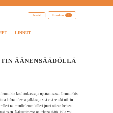
Oma tili
Ostoskori
0
MET
LINNUT
UTIN ÄÄNENSÄÄDÖLLÄ
n lemmikin koulutuksessa ja opettamisessa. Lemmikkisi
ttaa kohta tulevaa palkkaa ja sitä että se teki oikein.
rallesi tai muulle lemmikillesi juuri oikean hetken
masi asian. Naksuttimessa on takana säätö, jolla voi