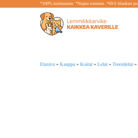
*100% kotimainen. *Nopea toimitus. *69 € tilaukset pos
Etusivu
»
Kauppa
»
Koirat
»
Lelut
»
Treenilelut