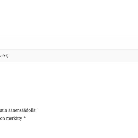
etri)
sutin äänensäädöllä”
t on merkitty
*