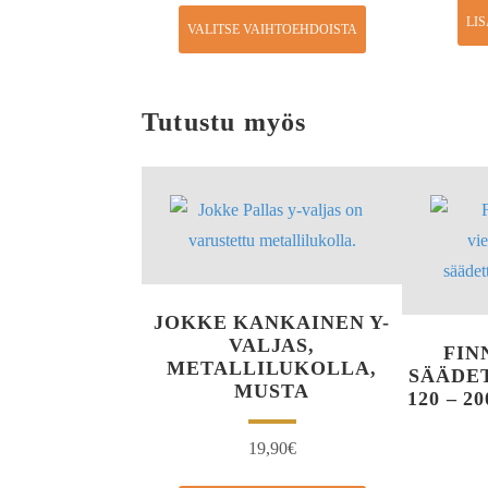
LI
VALITSE VAIHTOEHDOISTA
Tutustu myös
JOKKE KANKAINEN Y-
VALJAS,
FIN
METALLILUKOLLA,
SÄÄDE
MUSTA
120 – 
19,90
€