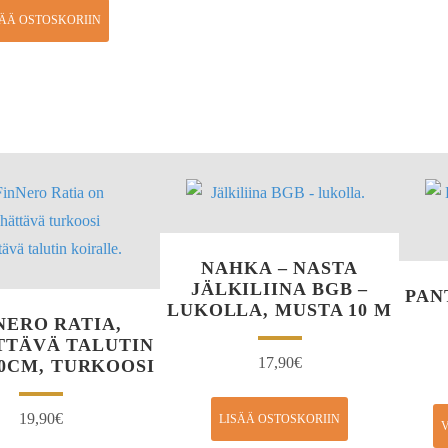
SÄÄ OSTOSKORIIN
NAHKA – NASTA
JÄLKILIINA BGB –
PAN
LUKOLLA, MUSTA 10 M
NERO RATIA,
TTÄVÄ TALUTIN
17,90
€
200CM, TURKOOSI
19,90
€
LISÄÄ OSTOSKORIIN
V