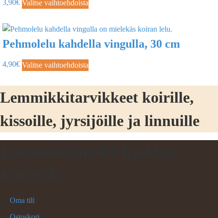
3,90
€
Valitse vaihtoehdoista
Pehmolelu kahdella vingulla, 30 cm
4,90
€
Valitse vaihtoehdoista
Lemmikkitarvikkeet koirille,
kissoille, jyrsijöille ja linnuille
Lemmikkitarvike Kaikkea
Kaverille
Oma tili
Ostoskori