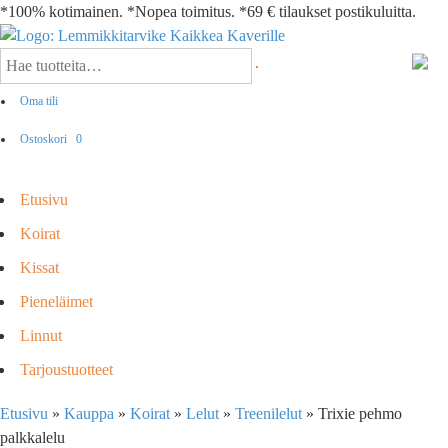
*100% kotimainen. *Nopea toimitus. *69 € tilaukset postikuluitta.
Oma tili
Ostoskori
0
Etusivu
Koirat
Kissat
Pieneläimet
Linnut
Tarjoustuotteet
Etusivu
»
Kauppa
»
Koirat
»
Lelut
»
Treenilelut
»
Trixie pehmo
palkkalelu