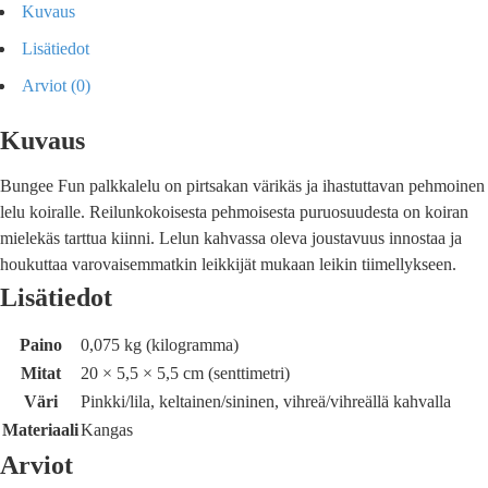
Kuvaus
Lisätiedot
Arviot (0)
Kuvaus
Bungee Fun palkkalelu on pirtsakan värikäs ja ihastuttavan pehmoinen
lelu koiralle. Reilunkokoisesta pehmoisesta puruosuudesta on koiran
mielekäs tarttua kiinni. Lelun kahvassa oleva joustavuus innostaa ja
houkuttaa varovaisemmatkin leikkijät mukaan leikin tiimellykseen.
Lisätiedot
Paino
0,075 kg (kilogramma)
Mitat
20 × 5,5 × 5,5 cm (senttimetri)
Väri
Pinkki/lila, keltainen/sininen, vihreä/vihreällä kahvalla
Materiaali
Kangas
Arviot