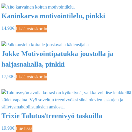
Kaninkarva motivointilelu, pinkki
14,90
€
Lisää ostoskoriin
Jokke Motivointipatukka joustolla ja
haljasnahalla, pinkki
17,90
€
Lisää ostoskoriin
Trixie Talutus/treenivyö taskuilla
19,90
€
Lue lisää