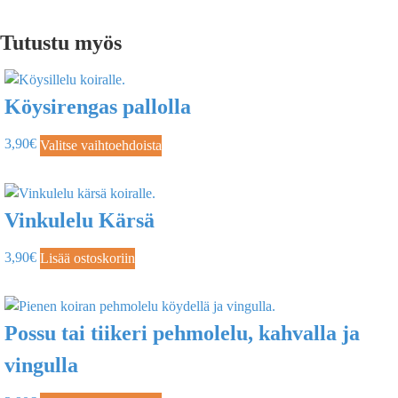
Tutustu myös
Köysirengas pallolla
3,90
€
Valitse vaihtoehdoista
Vinkulelu Kärsä
3,90
€
Lisää ostoskoriin
Possu tai tiikeri pehmolelu, kahvalla ja
vingulla