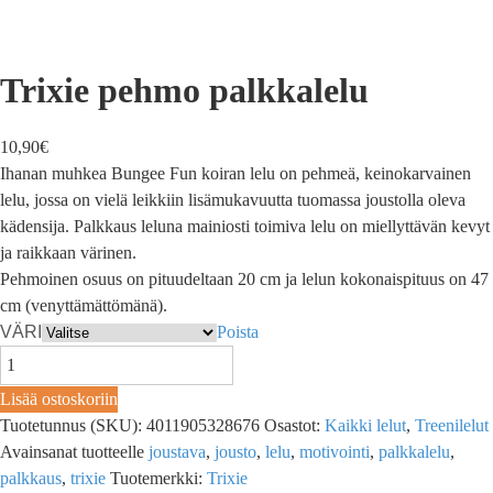
Trixie pehmo palkkalelu
10,90
€
Ihanan muhkea Bungee Fun koiran lelu on pehmeä, keinokarvainen
lelu, jossa on vielä leikkiin lisämukavuutta tuomassa joustolla oleva
kädensija. Palkkaus leluna mainiosti toimiva lelu on miellyttävän kevyt
ja raikkaan värinen.
Pehmoinen osuus on pituudeltaan 20 cm ja lelun kokonaispituus on 47
cm (venyttämättömänä).
VÄRI
Poista
Lisää ostoskoriin
Tuotetunnus (SKU):
4011905328676
Osastot:
Kaikki lelut
,
Treenilelut
Avainsanat tuotteelle
joustava
,
jousto
,
lelu
,
motivointi
,
palkkalelu
,
palkkaus
,
trixie
Tuotemerkki:
Trixie