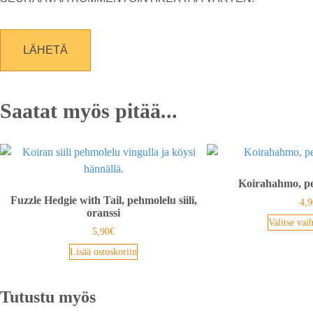
Saatat myös pitää...
Koirahahmo, p
Fuzzle Hedgie with Tail, pehmolelu siili,
4,9
oranssi
Valitse vai
5,90
€
Lisää ostoskoriin
Tutustu myös