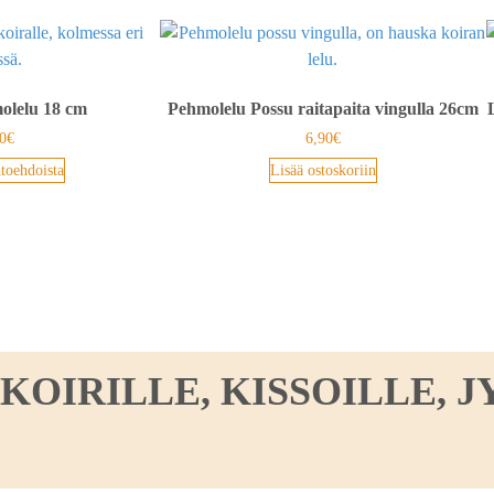
olelu 18 cm
Pehmolelu Possu raitapaita vingulla 26cm
0
€
6,90
€
htoehdoista
Lisää ostoskoriin
IRILLE, KISSOILLE, JY