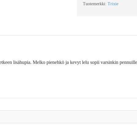
Tuotemerkki:
Trixie
etkeen lisähupia. Melko pienehkö ja kevyt lelu sopii varsinkin pennuill