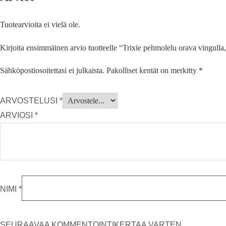
Tuotearvioita ei vielä ole.
Kirjoita ensimmäinen arvio tuotteelle “Trixie pehmolelu orava vingull
Sähköpostiosoitettasi ei julkaista.
Pakolliset kentät on merkitty
*
ARVOSTELUSI
*
ARVIOSI
*
NIMI
*
SEURAAVAA KOMMENTOINTIKERTAA VARTEN.