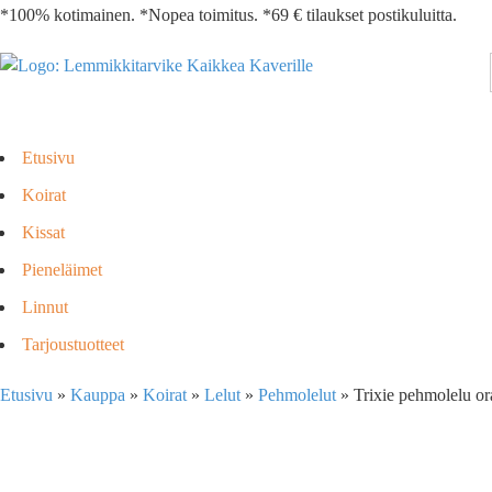
*100% kotimainen. *Nopea toimitus. *69 € tilaukset postikuluitta.
Etusivu
Koirat
Kissat
Pieneläimet
Linnut
Tarjoustuotteet
Etusivu
»
Kauppa
»
Koirat
»
Lelut
»
Pehmolelut
»
Trixie pehmolelu or