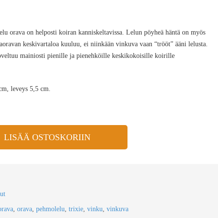
elu orava on helposti koiran kanniskeltavissa. Lelun pöyheä häntä on myös
aoravan keskivartaloa kuuluu, ei niinkään vinkuva vaan “trööt” ääni lelusta.
ltuu mainiosti pienille ja pienehköille keskikokoisille koirille
cm, leveys 5,5 cm.
LISÄÄ OSTOSKORIIN
ut
rava
,
orava
,
pehmolelu
,
trixie
,
vinku
,
vinkuva