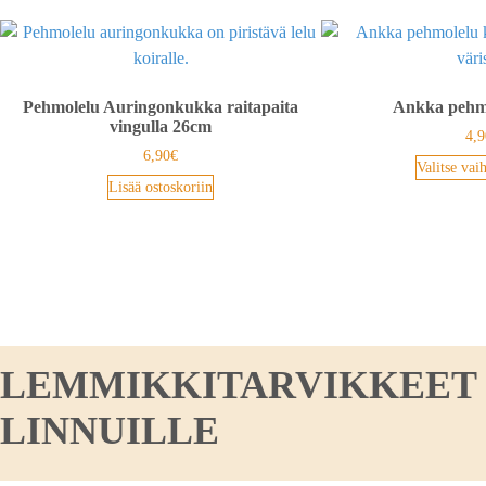
Pehmolelu Auringonkukka raitapaita
Ankka pehm
vingulla 26cm
4,9
6,90
€
Valitse vai
Lisää ostoskoriin
LEMMIKKITARVIKKEET KO
LINNUILLE