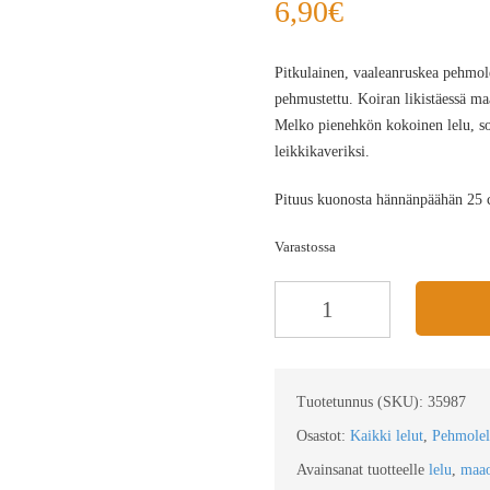
6,90
€
Pitkulainen, vaaleanruskea pehmol
pehmustettu. Koiran likistäessä ma
Melko pienehkön kokoinen lelu, sove
leikkikaveriksi.
Pituus kuonosta hännänpäähän 25 
Varastossa
Tuotetunnus (SKU):
35987
Osastot:
Kaikki lelut
,
Pehmolel
Avainsanat tuotteelle
lelu
,
maao