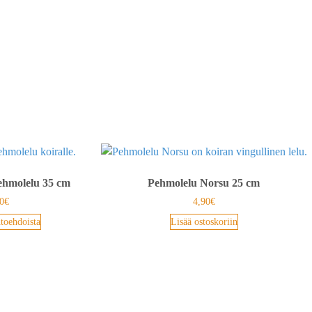
ehmolelu 35 cm
Pehmolelu Norsu 25 cm
0
€
4,90
€
htoehdoista
Lisää ostoskoriin