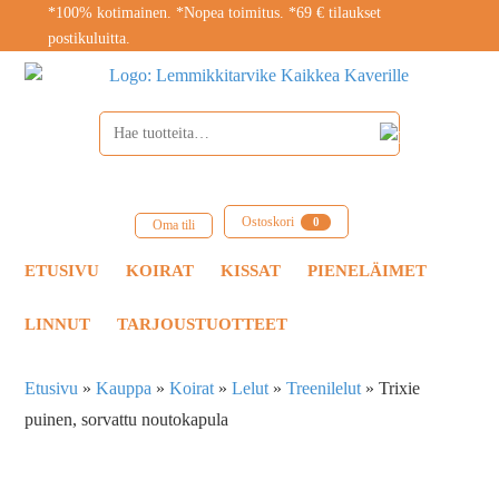
*100% kotimainen. *Nopea toimitus. *69 € tilaukset
postikuluitta.
Ostoskori
0
Oma tili
ETUSIVU
KOIRAT
KISSAT
PIENELÄIMET
LINNUT
TARJOUSTUOTTEET
Etusivu
»
Kauppa
»
Koirat
»
Lelut
»
Treenilelut
»
Trixie
puinen, sorvattu noutokapula