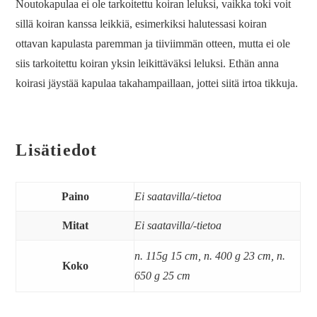
Noutokapulaa ei ole tarkoitettu koiran leluksi, vaikka toki voit
sillä koiran kanssa leikkiä, esimerkiksi halutessasi koiran
ottavan kapulasta paremman ja tiiviimmän otteen, mutta ei ole
siis tarkoitettu koiran yksin leikittäväksi leluksi. Ethän anna
koirasi jäystää kapulaa takahampaillaan, jottei siitä irtoa tikkuja.
Lisätiedot
Paino
Ei saatavilla/-tietoa
Mitat
Ei saatavilla/-tietoa
n. 115g 15 cm, n. 400 g 23 cm, n.
Koko
650 g 25 cm