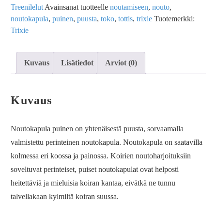
Treenilelut
Avainsanat tuotteelle
noutamiseen
,
nouto
,
noutokapula
,
puinen
,
puusta
,
toko
,
tottis
,
trixie
Tuotemerkki:
Trixie
Kuvaus
Lisätiedot
Arviot (0)
Kuvaus
Noutokapula puinen on yhtenäisestä puusta, sorvaamalla
valmistettu perinteinen noutokapula. Noutokapula on saatavilla
kolmessa eri koossa ja painossa. Koirien noutoharjoituksiin
soveltuvat perinteiset, puiset noutokapulat ovat helposti
heitettäviä ja mieluisia koiran kantaa, eivätkä ne tunnu
talvellakaan kylmiltä koiran suussa.