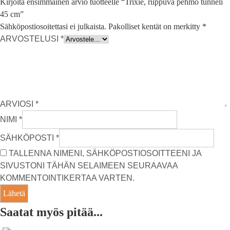
Kirjoita ensimmäinen arvio tuotteelle “Trixie, riippuva pehmo tunneli
45 cm”
Sähköpostiosoitettasi ei julkaista.
Pakolliset kentät on merkitty
*
ARVOSTELUSI
*
ARVIOSI
*
NIMI
*
SÄHKÖPOSTI
*
TALLENNA NIMENI, SÄHKÖPOSTIOSOITTEENI JA
SIVUSTONI TÄHÄN SELAIMEEN SEURAAVAA
KOMMENTOINTIKERTAA VARTEN.
Saatat myös pitää...