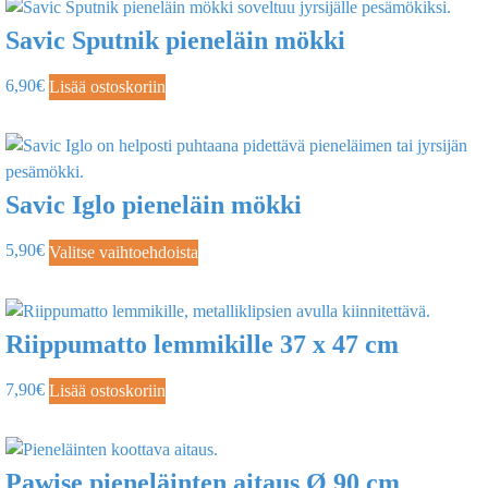
Savic Sputnik pieneläin mökki
6,90
€
Lisää ostoskoriin
Savic Iglo pieneläin mökki
5,90
€
Valitse vaihtoehdoista
Riippumatto lemmikille 37 x 47 cm
7,90
€
Lisää ostoskoriin
Pawise pieneläinten aitaus Ø 90 cm