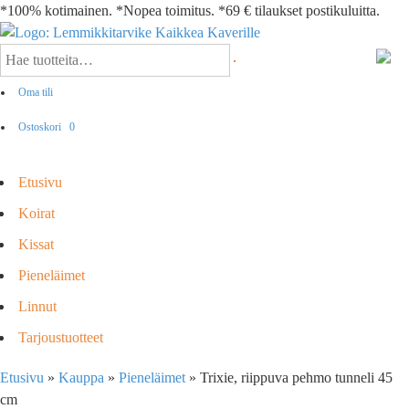
*100% kotimainen. *Nopea toimitus. *69 € tilaukset postikuluitta.
Oma tili
Ostoskori
0
Etusivu
Koirat
Kissat
Pieneläimet
Linnut
Tarjoustuotteet
Etusivu
»
Kauppa
»
Pieneläimet
»
Trixie, riippuva pehmo tunneli 45
cm