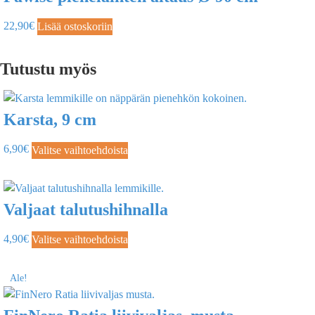
22,90
€
Lisää ostoskoriin
Tutustu myös
Karsta, 9 cm
6,90
€
Valitse vaihtoehdoista
Valjaat talutushihnalla
4,90
€
Valitse vaihtoehdoista
Ale!