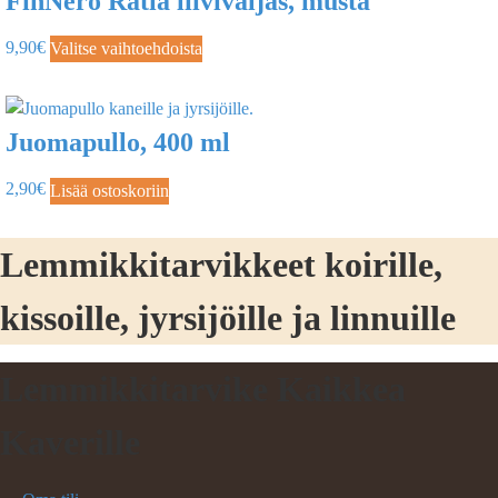
FinNero Ratia liivivaljas, musta
9,90
€
Valitse vaihtoehdoista
Juomapullo, 400 ml
2,90
€
Lisää ostoskoriin
Lemmikkitarvikkeet koirille,
kissoille, jyrsijöille ja linnuille
Lemmikkitarvike Kaikkea
Kaverille