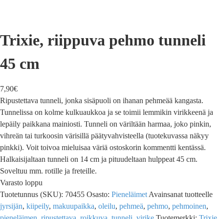
Trixie, riippuva pehmo tunneli
45 cm
7,90
€
Ripustettava tunneli, jonka sisäpuoli on ihanan pehmeää kangasta.
Tunnelissa on kolme kulkuaukkoa ja se toimii lemmikin virikkeenä ja
lepäily paikkana mainiosti. Tunneli on väriltään harmaa, joko pinkin,
vihreän tai turkoosin värisillä päätyvahvisteella (tuotekuvassa näkyy
pinkki). Voit toivoa mieluisaa väriä ostoskorin kommentti kentässä.
Halkaisijaltaan tunneli on 14 cm ja pituudeltaan hulppeat 45 cm.
Soveltuu mm. rotille ja freteille.
Varasto loppu
Tuotetunnus (SKU):
70455
Osasto:
Pieneläimet
Avainsanat tuotteelle
jyrsijän
,
kiipeily
,
makuupaikka
,
oleilu
,
pehmeä
,
pehmo
,
pehmoinen
,
pieneläimen
,
ripustettava
,
roikkuva
,
tunneli
,
virike
Tuotemerkki:
Trixie