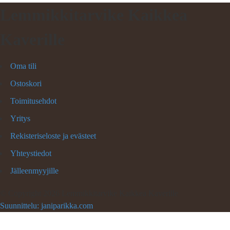
Lemmikkitarvike Kaikkea
Kaverille
Oma tili
Ostoskori
Toimitusehdot
Yritys
Rekisteriseloste ja evästeet
Yhteystiedot
Jälleenmyyjille
©
Copyright 2026 Lemmikkitarvike Kaikkea Kaverille
Suunnittelu: janiparikka.com