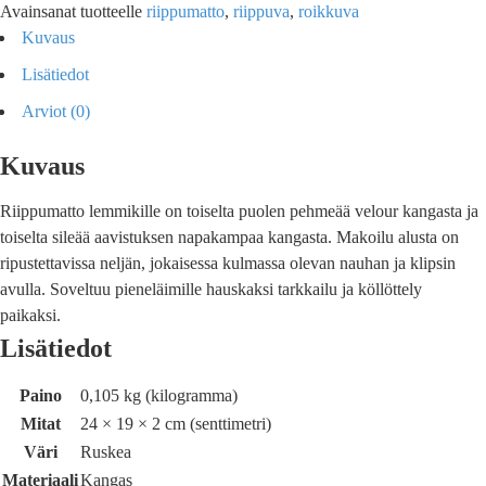
Avainsanat tuotteelle
riippumatto
,
riippuva
,
roikkuva
Kuvaus
Lisätiedot
Arviot (0)
Kuvaus
Riippumatto lemmikille on toiselta puolen pehmeää velour kangasta ja
toiselta sileää aavistuksen napakampaa kangasta. Makoilu alusta on
ripustettavissa neljän, jokaisessa kulmassa olevan nauhan ja klipsin
avulla. Soveltuu pieneläimille hauskaksi tarkkailu ja köllöttely
paikaksi.
Lisätiedot
Paino
0,105 kg (kilogramma)
Mitat
24 × 19 × 2 cm (senttimetri)
Väri
Ruskea
Materiaali
Kangas