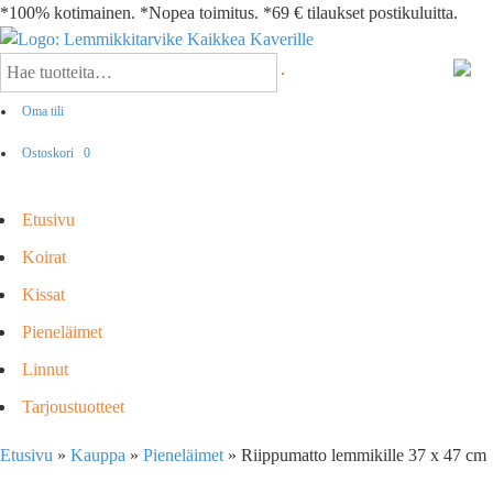
*100% kotimainen. *Nopea toimitus. *69 € tilaukset postikuluitta.
Oma tili
Ostoskori
0
Etusivu
Koirat
Kissat
Pieneläimet
Linnut
Tarjoustuotteet
Etusivu
»
Kauppa
»
Pieneläimet
»
Riippumatto lemmikille 37 x 47 cm