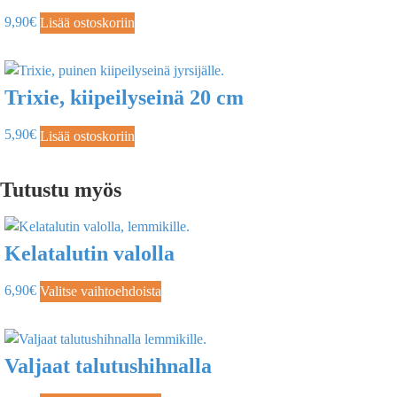
9,90
€
Lisää ostoskoriin
Trixie, kiipeilyseinä 20 cm
5,90
€
Lisää ostoskoriin
Tutustu myös
Kelatalutin valolla
6,90
€
Valitse vaihtoehdoista
Valjaat talutushihnalla