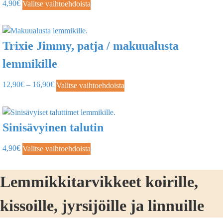
4,90
€
Valitse vaihtoehdoista
Trixie Jimmy, patja / makuualusta
lemmikille
12,90
€
–
16,90
€
Valitse vaihtoehdoista
Sinisävyinen talutin
4,90
€
Valitse vaihtoehdoista
Lemmikkitarvikkeet koirille,
kissoille, jyrsijöille ja linnuille