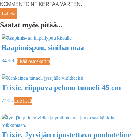
KOMMENTOINTIKERTAA VARTEN.
Saatat myös pitää...
Raapimispuu, siniharmaa
34,90
€
Lisää ostoskoriin
Trixie, riippuva pehmo tunneli 45 cm
7,90
€
Lue lisää
Trixie, Jyrsijän ripustettava puuhateline