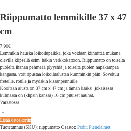
Riippumatto lemmikille 37 x 47
cm
7,90
€
Lemmikin hauska loikoilupaikka, joka voidaan kiinnittää mukana
olevilla klipsellä esim. häkin verkkokattoon. Riippumatto on toiselta
puolelta ihanan pehmeää plyyshiä ja toiselta puolen napakampaa
kangasta, voit ripustaa loikoilualustan kumminkin päin. Soveltuu
freteille, rotille ja myöskin kissanpennuille.
Kooltaan alusta on 37 cm x 47 cm ja tämän lisäksi, jokaisessa
kulmassa on (klipsin kanssa) 16 cm pituiset nauhat.
Varastossa
Lisää ostoskoriin
Tuotetunnus (SKU):
riippumatto
Osastot:
Pedit
,
Pieneläimet