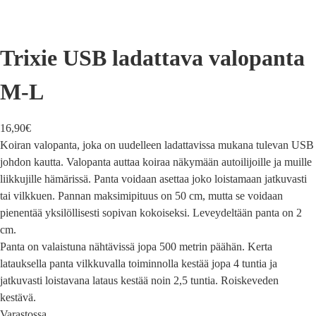
Trixie USB ladattava valopanta
M-L
16,90
€
Koiran valopanta, joka on uudelleen ladattavissa mukana tulevan USB
johdon kautta. Valopanta auttaa koiraa näkymään autoilijoille ja muille
liikkujille hämärissä. Panta voidaan asettaa joko loistamaan jatkuvasti
tai vilkkuen. Pannan maksimipituus on 50 cm, mutta se voidaan
pienentää yksilöllisesti sopivan kokoiseksi. Leveydeltään panta on 2
cm.
Panta on valaistuna nähtävissä jopa 500 metrin päähän. Kerta
latauksella panta vilkkuvalla toiminnolla kestää jopa 4 tuntia ja
jatkuvasti loistavana lataus kestää noin 2,5 tuntia. Roiskeveden
kestävä.
Varastossa