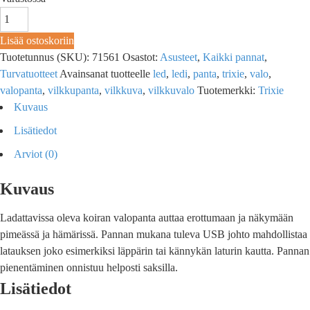
Lisää ostoskoriin
Tuotetunnus (SKU):
71561
Osastot:
Asusteet
,
Kaikki pannat
,
Turvatuotteet
Avainsanat tuotteelle
led
,
ledi
,
panta
,
trixie
,
valo
,
valopanta
,
vilkkupanta
,
vilkkuva
,
vilkkuvalo
Tuotemerkki:
Trixie
Kuvaus
Lisätiedot
Arviot (0)
Kuvaus
Ladattavissa oleva koiran valopanta auttaa erottumaan ja näkymään
pimeässä ja hämärissä. Pannan mukana tuleva USB johto mahdollistaa
latauksen joko esimerkiksi läppärin tai kännykän laturin kautta. Pannan
pienentäminen onnistuu helposti saksilla.
Lisätiedot