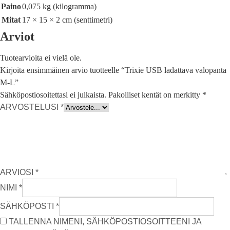
Paino
0,075 kg (kilogramma)
Mitat
17 × 15 × 2 cm (senttimetri)
Arviot
Tuotearvioita ei vielä ole.
Kirjoita ensimmäinen arvio tuotteelle “Trixie USB ladattava valopanta
M-L”
Sähköpostiosoitettasi ei julkaista.
Pakolliset kentät on merkitty
*
ARVOSTELUSI
*
ARVIOSI
*
NIMI
*
SÄHKÖPOSTI
*
TALLENNA NIMENI, SÄHKÖPOSTIOSOITTEENI JA