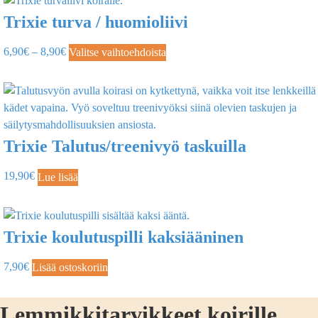
Trixie turva / huomioliivi
6,90
€
–
8,90
€
Valitse vaihtoehdoista
Trixie Talutus/treenivyö taskuilla
19,90
€
Lue lisää
Trixie koulutuspilli kaksiääninen
7,90
€
Lisää ostoskoriin
Lemmikkitarvikkeet koirille,