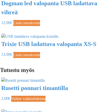
Dogman led valopanta USB ladattava
vihreä
12,90
€
Lisää ostoskoriin
Trixie USB ladattava valopanta XS-S
13,90
€
Lisää ostoskoriin
Tutustu myös
Rusetti ponnari timantilla
2,00
€
Valitse vaihtoehdoista