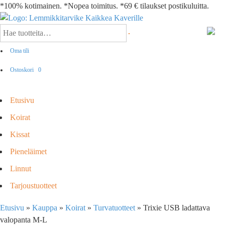
*100% kotimainen. *Nopea toimitus. *69 € tilaukset postikuluitta.
Oma tili
Ostoskori
0
Etusivu
Koirat
Kissat
Pieneläimet
Linnut
Tarjoustuotteet
Etusivu
»
Kauppa
»
Koirat
»
Turvatuotteet
»
Trixie USB ladattava
valopanta M-L