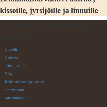
kissoille, jyrsijöille ja linnuille
Lemmikkitarvike Kaikkea
Kaverille
Oma tili
Ostoskori
Toimitusehdot
Yritys
Rekisteriseloste ja evästeet
Yhteystiedot
Jälleenmyyjille