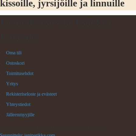
kissoille, jyrsijöille ja linnuille
Lemmikkitarvike Kaikkea
Kaverille
Oma tili
Ostoskori
Toimitusehdot
Yritys
Rekisteriseloste ja evästeet
Yhteystiedot
Jälleenmyyjille
©
Copyright 2026 Lemmikkitarvike Kaikkea Kaverille
Suunnittelu: janiparikka.com