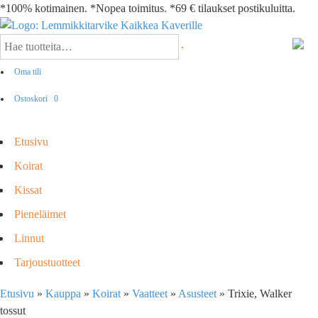
*100% kotimainen. *Nopea toimitus. *69 € tilaukset postikuluitta.
Oma tili
Ostoskori
0
Etusivu
Koirat
Kissat
Pieneläimet
Linnut
Tarjoustuotteet
Etusivu
»
Kauppa
»
Koirat
»
Vaatteet
»
Asusteet
»
Trixie, Walker
tossut