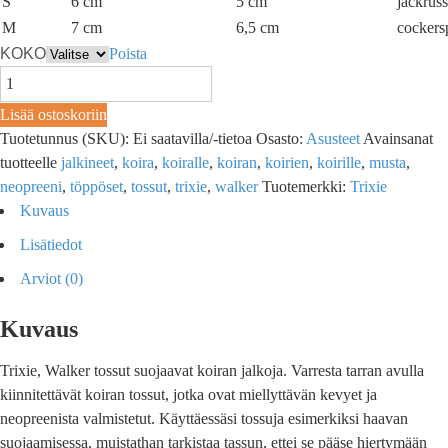
S
6 cm
5 cm
jackruss
M
7 cm
6,5 cm
cockers
KOKO
Poista
Lisää ostoskoriin
Tuotetunnus (SKU):
Ei saatavilla/-tietoa
Osasto:
Asusteet
Avainsanat
tuotteelle
jalkineet
,
koira
,
koiralle
,
koiran
,
koirien
,
koirille
,
musta
,
neopreeni
,
töppöset
,
tossut
,
trixie
,
walker
Tuotemerkki:
Trixie
Kuvaus
Lisätiedot
Arviot (0)
Kuvaus
Trixie, Walker tossut suojaavat koiran jalkoja. Varresta tarran avulla
kiinnitettävät koiran tossut, jotka ovat miellyttävän kevyet ja
neopreenista valmistetut. Käyttäessäsi tossuja esimerkiksi haavan
suojaamisessa, muistathan tarkistaa tassun, ettei se pääse hiertymään