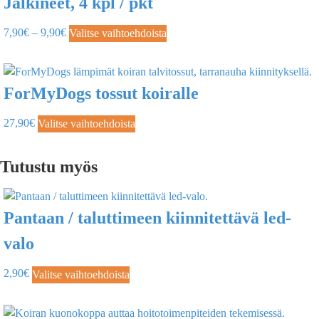
Jalkineet, 4 kpl / pkt
7,90
€
–
9,90
€
Valitse vaihtoehdoista
ForMyDogs tossut koiralle
27,90
€
Valitse vaihtoehdoista
Tutustu myös
Pantaan / taluttimeen kiinnitettävä led-
valo
2,90
€
Valitse vaihtoehdoista