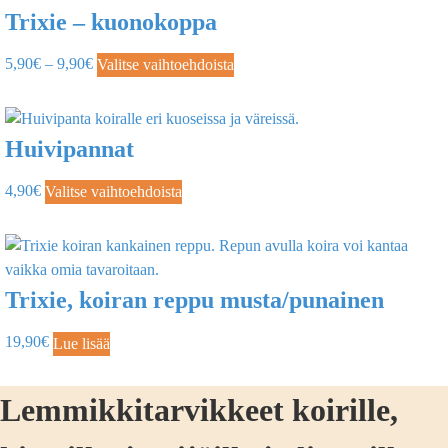
Trixie – kuonokoppa
5,90
€
–
9,90
€
Valitse vaihtoehdoista
Huivipannat
4,90
€
Valitse vaihtoehdoista
Trixie, koiran reppu musta/punainen
19,90
€
Lue lisää
Lemmikkitarvikkeet koirille,