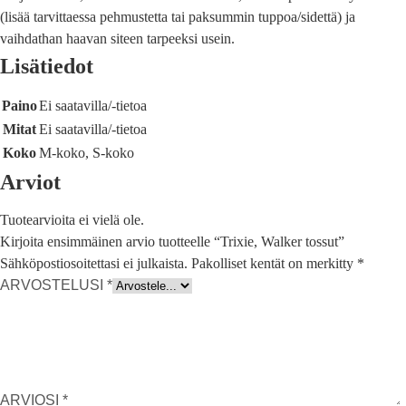
(lisää tarvittaessa pehmustetta tai paksummin tuppoa/sidettä) ja
vaihdathan haavan siteen tarpeeksi usein.
Lisätiedot
Paino
Ei saatavilla/-tietoa
Mitat
Ei saatavilla/-tietoa
Koko
M-koko, S-koko
Arviot
Tuotearvioita ei vielä ole.
Kirjoita ensimmäinen arvio tuotteelle “Trixie, Walker tossut”
Sähköpostiosoitettasi ei julkaista.
Pakolliset kentät on merkitty
*
ARVOSTELUSI
*
ARVIOSI
*