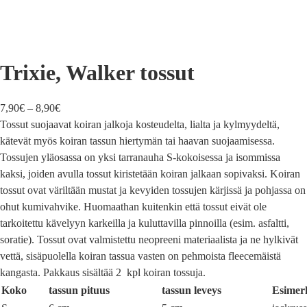
Trixie, Walker tossut
7,90
€
–
8,90
€
Tossut suojaavat koiran jalkoja kosteudelta, lialta ja kylmyydeltä,
kätevät myös koiran tassun hiertymän tai haavan suojaamisessa.
Tossujen yläosassa on yksi tarranauha S-kokoisessa ja isommissa
kaksi, joiden avulla tossut kiristetään koiran jalkaan sopivaksi. Koiran
tossut ovat väriltään mustat ja kevyiden tossujen kärjissä ja pohjassa on
ohut kumivahvike. Huomaathan kuitenkin että tossut eivät ole
tarkoitettu kävelyyn karkeilla ja kuluttavilla pinnoilla (esim. asfaltti,
soratie). Tossut ovat valmistettu neopreeni materiaalista ja ne hylkivät
vettä, sisäpuolella koiran tassua vasten on pehmoista fleecemäistä
kangasta. Pakkaus sisältää 2 kpl koiran tossuja.
Koko
tassun pituus
tassun leveys
Esimer