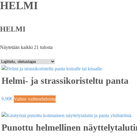
HELMI
HELMI
Näytetään kaikki 21 tulosta
Helmi- ja strassikoristeltu panta
6,90
€
Valitse vaihtoehdoista
Punottu helmellinen näyttelytaluti