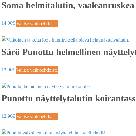
Soma helmitalutin, vaaleanruskea
14,90
€
Valitse vaihtoehdoista
Särö Punottu helmellinen näyttelyt
12,90
€
Valitse vaihtoehdoista
Punottu näyttelytalutin koirantass
12,90
€
Valitse vaihtoehdoista