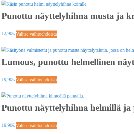
Punottu näyttelyhihna musta ja k
12,90
€
Valitse vaihtoehdoista
Lumous, punottu helmellinen näyt
19,90
€
Valitse vaihtoehdoista
Punottu näyttelyhihna helmillä ja
19,90
€
Valitse vaihtoehdoista