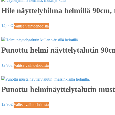
Hile näyttelyhihna helmillä 90cm,
14,90
€
Valitse vaihtoehdoista
Punottu helmi näyttelytalutin 90c
12,90
€
Valitse vaihtoehdoista
Punottu helminäyttelytalutin must
12,90
€
Valitse vaihtoehdoista