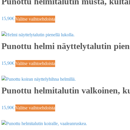
Punottu helmitalutin musta, kultai
15,90
€
Valitse vaihtoehdoista
Punottu helmi näyttelytalutin pien
15,90
€
Valitse vaihtoehdoista
Punottu helmitalutin valkoinen, kul
15,90
€
Valitse vaihtoehdoista