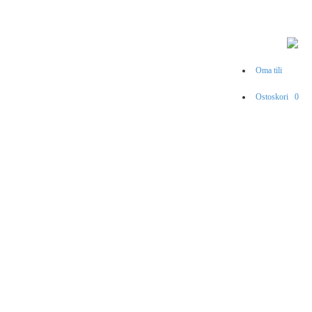
Oma tili
Ostoskori
0