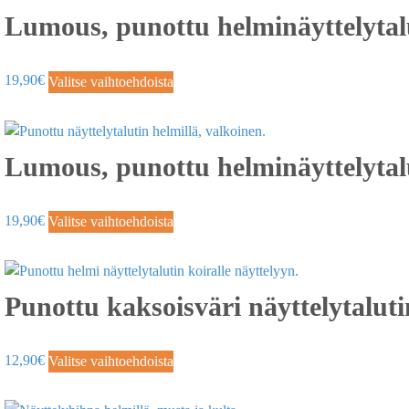
Lumous, punottu helminäyttelytal
19,90
€
Valitse vaihtoehdoista
Lumous, punottu helminäyttelytal
19,90
€
Valitse vaihtoehdoista
Punottu kaksoisväri näyttelytalut
12,90
€
Valitse vaihtoehdoista