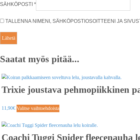
SÄHKÖPOSTI
*
TALLENNA NIMENI, SÄHKÖPOSTIOSOITTEENI JA SIV
Saatat myös pitää...
Trixie joustava pehmopiikkinen p
11,90
€
Valitse vaihtoehdoista
Coachi Tuggi Spider fleecenauha le