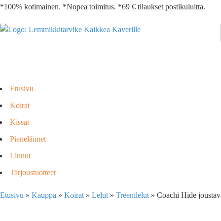
*100% kotimainen. *Nopea toimitus. *69 € tilaukset postikuluitta.
Etusivu
Koirat
Kissat
Pieneläimet
Linnut
Tarjoustuotteet
Etusivu
»
Kauppa
»
Koirat
»
Lelut
»
Treenilelut
»
Coachi Hide joustava