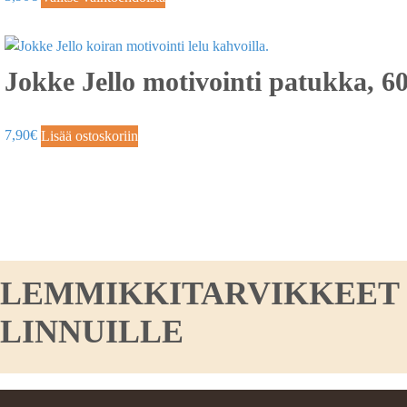
Jokke Jello motivointi patukka, 6
7,90
€
Lisää ostoskoriin
LEMMIKKITARVIKKEET KO
LINNUILLE