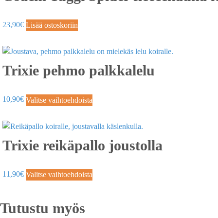
23,90
€
Lisää ostoskoriin
Trixie pehmo palkkalelu
10,90
€
Valitse vaihtoehdoista
Trixie reikäpallo joustolla
11,90
€
Valitse vaihtoehdoista
Tutustu myös