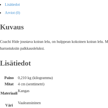
Lisätiedot
Arviot (0)
Kuvaus
Coachi Hide joustava koiran lelu, on hulppean kokoinen koiran lelu. Mie
harrastuksiin palkkausleluksi.
Lisätiedot
Paino
0,210 kg (kilogramma)
Mitat
4 cm (senttimetri)
Kangas
Materiaali
Vaaleansininen
Väri