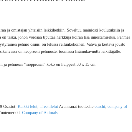
an ja omistajan yhteisiin leikkihetkiin. Soveltuu mainiosti koulutuksiin ja
sa on tasku, johon voidaan tiputtaa herkkuja koiran lisä innostamiseksi. Pehmeä
ystyräinen pehmo osuus, on lelussa reilunkokoinen. Vahva ja kestävä jousto
sikahvassa on neopreeni pehmuste, tuomassa lisämukavuutta leikittäjälle.
cm ja pehmeän “moppiosan” koko on hulppeat 30 x 15 cm.
9
Osastot:
Kaikki lelut
,
Treenilelut
Avainsanat tuotteelle
coachi
,
company of
Tuotemerkki:
Company of Animals