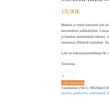
19,90
€
Muhkea ja reilun kokoinen lelu koir
harrastuksiin palkkaleluksi. Lelus
ja hauskan suutuntuman takaava, n
vaimentaa yllättävät nykäykset. Kä
Lelu on kokonaispituudeltaan 66 
Varastossa
Lisää ostoskoriin
Tuotetunnus (SKU):
88628441530
animals
,
palkkalelu
,
palkkauslelu