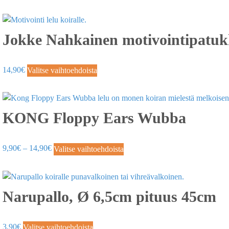
Jokke Nahkainen motivointipatukk
14,90
€
Valitse vaihtoehdoista
KONG Floppy Ears Wubba
9,90
€
–
14,90
€
Valitse vaihtoehdoista
Narupallo, Ø 6,5cm pituus 45cm
3,90
€
Valitse vaihtoehdoista