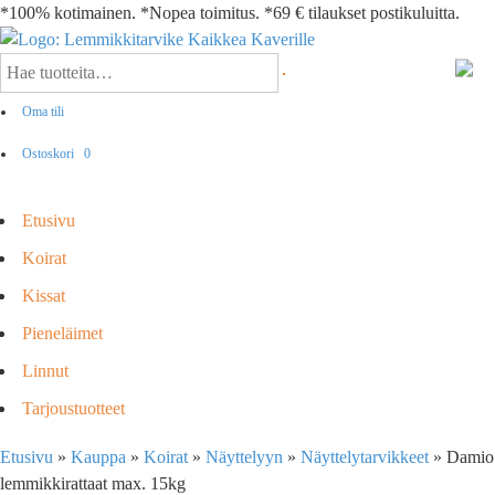
*100% kotimainen. *Nopea toimitus. *69 € tilaukset postikuluitta.
Oma tili
Ostoskori
0
Etusivu
Koirat
Kissat
Pieneläimet
Linnut
Tarjoustuotteet
Etusivu
»
Kauppa
»
Koirat
»
Näyttelyyn
»
Näyttelytarvikkeet
»
Damio
lemmikkirattaat max. 15kg