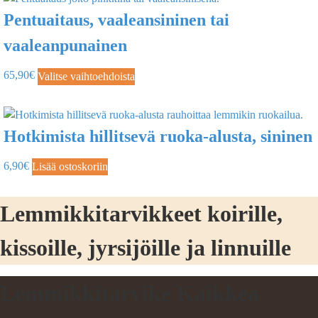
Pentuaitaus, vaaleansininen tai
vaaleanpunainen
65,90
€
Valitse vaihtoehdoista
Hotkimista hillitsevä ruoka-alusta, sininen
6,90
€
Lisää ostoskoriin
Lemmikkitarvikkeet koirille,
kissoille, jyrsijöille ja linnuille
Lemmikkitarvike Kaikkea