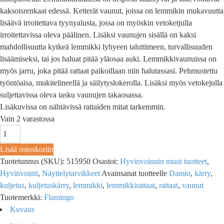
kaksoisrenkaat edessä. Ketterät vaunut, joissa on lemmikin mukavuutta
lisäävä irroitettava tyynyalusta, jossa on myöskin vetoketjulla
irroitettavissa oleva päälinen. Lisäksi vaunujen sisällä on kaksi
mahdollisuutta kytkeä lemmikki lyhyeen taluttimeen, turvallisuuden
lisäämiseksi, tai jos haluat pitää yläosaa auki. Lemmikkivaunuissa on
myös jarru, joka pitää rattaat paikoillaan niin halutassasi. Pehmustettu
työntöaisa, mukitelineellä ja säilytyslokerolla. Lisäksi myös vetokejulla
suljettavissa oleva tasku vaunujen takaosassa.
Lisäkuvissa on nähtävissä rattaiden mitat tarkemmin.
Vain 2 varastossa
Lisää ostoskoriin
Tuotetunnus (SKU):
515950
Osastot:
Hyvinvoinnin muut tuotteet
,
Hyvinvointi
,
Näyttelytarvikkeet
Avainsanat tuotteelle
Damio
,
kärry
,
kuljetus
,
kuljetuskärry
,
lemmikki
,
lemmikkirattaat
,
rattaat
,
vaunut
Tuotemerkki:
Flamingo
Kuvaus