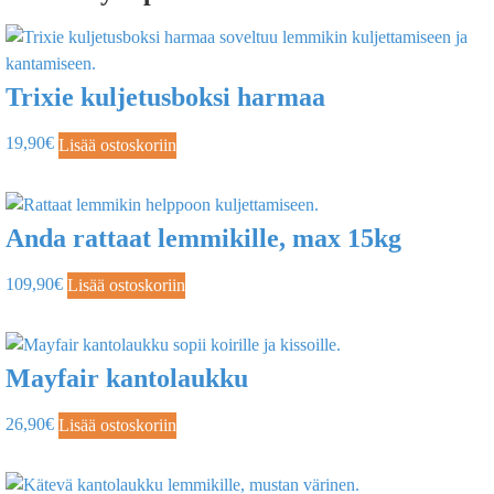
Trixie kuljetusboksi harmaa
19,90
€
Lisää ostoskoriin
Anda rattaat lemmikille, max 15kg
109,90
€
Lisää ostoskoriin
Mayfair kantolaukku
26,90
€
Lisää ostoskoriin