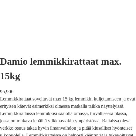
Damio lemmikkirattaat max.
15kg
95,90
€
Lemmikkirattaat soveltuvat max.15 kg lemmikin kuljettamiseen ja ovat
erityisen kätevät esimerkiksi oltaessa matkalla taikka näyttelyissä.
Lemmikkirattaissa lemmikkisi saa olla omassa, turvallisessa tilassa,
jossa on mukava lepäillä vilkkaassakin ympäristössä. Rattaissa oleva
verkko osuus takaa hyvin ilmanvaihdon ja pitää kiusalliset hyönteiset
ulkopuolella. Lemmikkirattaissa on helposti kääntyvät ja tukevoittavat