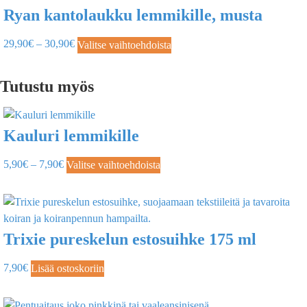
Ryan kantolaukku lemmikille, musta
29,90
€
–
30,90
€
Valitse vaihtoehdoista
Tutustu myös
Kauluri lemmikille
5,90
€
–
7,90
€
Valitse vaihtoehdoista
Trixie pureskelun estosuihke 175 ml
7,90
€
Lisää ostoskoriin