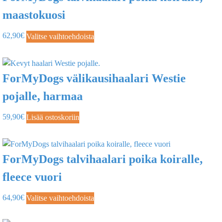
maastokuosi
62,90
€
Valitse vaihtoehdoista
ForMyDogs välikausihaalari Westie
pojalle, harmaa
59,90
€
Lisää ostoskoriin
ForMyDogs talvihaalari poika koiralle,
fleece vuori
64,90
€
Valitse vaihtoehdoista