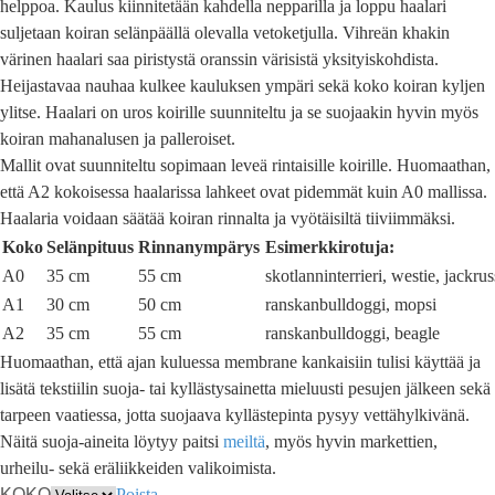
helppoa. Kaulus kiinnitetään kahdella nepparilla ja loppu haalari
suljetaan koiran selänpäällä olevalla vetoketjulla. Vihreän khakin
värinen haalari saa piristystä oranssin värisistä yksityiskohdista.
Heijastavaa nauhaa kulkee kauluksen ympäri sekä koko koiran kyljen
ylitse. Haalari on uros koirille suunniteltu ja se suojaakin hyvin myös
koiran mahanalusen ja palleroiset.
Mallit ovat suunniteltu sopimaan leveä rintaisille koirille. Huomaathan,
että A2 kokoisessa haalarissa lahkeet ovat pidemmät kuin A0 mallissa.
Haalaria voidaan säätää koiran rinnalta ja vyötäisiltä tiiviimmäksi.
Koko
Selänpituus
Rinnanympärys
Esimerkkirotuja:
A0
35 cm
55 cm
skotlanninterrieri, westie, jackrus
A1
30 cm
50 cm
ranskanbulldoggi, mopsi
A2
35 cm
55 cm
ranskanbulldoggi, beagle
Huomaathan, että ajan kuluessa membrane kankaisiin tulisi käyttää ja
lisätä tekstiilin suoja- tai kyllästysainetta mieluusti pesujen jälkeen sekä
tarpeen vaatiessa, jotta suojaava kyllästepinta pysyy vettähylkivänä.
Näitä suoja-aineita löytyy paitsi
meiltä
, myös hyvin markettien,
urheilu- sekä eräliikkeiden valikoimista.
KOKO
Poista