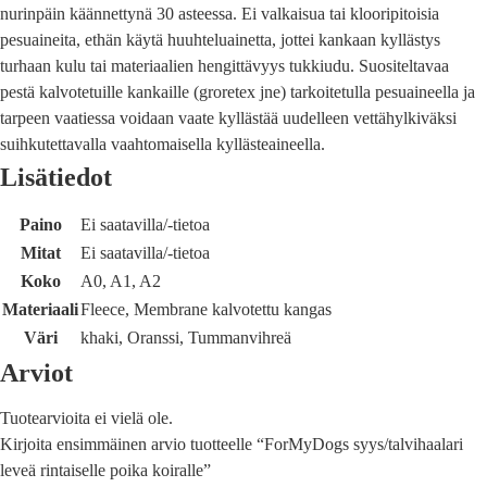
nurinpäin käännettynä 30 asteessa. Ei valkaisua tai klooripitoisia
pesuaineita, ethän käytä huuhteluainetta, jottei kankaan kyllästys
turhaan kulu tai materiaalien hengittävyys tukkiudu. Suositeltavaa
pestä kalvotetuille kankaille (groretex jne) tarkoitetulla pesuaineella ja
tarpeen vaatiessa voidaan vaate kyllästää uudelleen vettähylkiväksi
suihkutettavalla vaahtomaisella kyllästeaineella.
Lisätiedot
Paino
Ei saatavilla/-tietoa
Mitat
Ei saatavilla/-tietoa
Koko
A0, A1, A2
Materiaali
Fleece, Membrane kalvotettu kangas
Väri
khaki, Oranssi, Tummanvihreä
Arviot
Tuotearvioita ei vielä ole.
Kirjoita ensimmäinen arvio tuotteelle “ForMyDogs syys/talvihaalari
leveä rintaiselle poika koiralle”