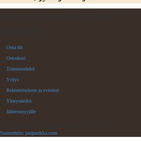
Lemmikkitarvike Kaikkea
Kaverille
Oma tili
Ostoskori
Toimitusehdot
Yritys
Rekisteriseloste ja evästeet
Yhteystiedot
Jälleenmyyjille
©
Copyright 2026 Lemmikkitarvike Kaikkea Kaverille
Suunnittelu: janiparikka.com