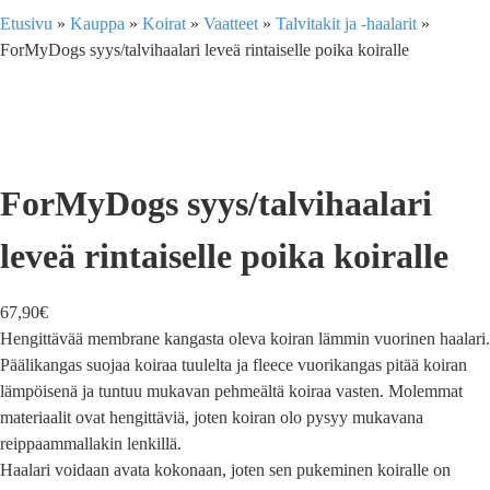
Etusivu
»
Kauppa
»
Koirat
»
Vaatteet
»
Talvitakit ja -haalarit
»
ForMyDogs syys/talvihaalari leveä rintaiselle poika koiralle
ForMyDogs syys/talvihaalari
leveä rintaiselle poika koiralle
67,90
€
Hengittävää membrane kangasta oleva koiran lämmin vuorinen haalari.
Päälikangas suojaa koiraa tuulelta ja fleece vuorikangas pitää koiran
lämpöisenä ja tuntuu mukavan pehmeältä koiraa vasten. Molemmat
materiaalit ovat hengittäviä, joten koiran olo pysyy mukavana
reippaammallakin lenkillä.
Haalari voidaan avata kokonaan, joten sen pukeminen koiralle on