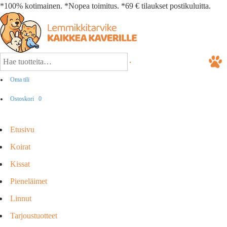
*100% kotimainen. *Nopea toimitus. *69 € tilaukset postikuluitta.
Oma tili
Ostoskori
0
Etusivu
Koirat
Kissat
Pieneläimet
Linnut
Tarjoustuotteet