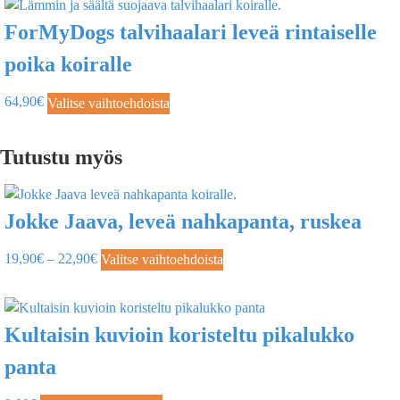
ForMyDogs talvihaalari leveä rintaiselle
poika koiralle
64,90
€
Valitse vaihtoehdoista
Tutustu myös
Jokke Jaava, leveä nahkapanta, ruskea
19,90
€
–
22,90
€
Valitse vaihtoehdoista
Kultaisin kuvioin koristeltu pikalukko
panta