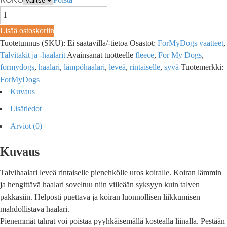
Lisää ostoskoriin
Tuotetunnus (SKU):
Ei saatavilla/-tietoa
Osastot:
ForMyDogs vaatteet
,
Talvitakit ja -haalarit
Avainsanat tuotteelle
fleece
,
For My Dogs
,
formydogs
,
haalari
,
lämpöhaalari
,
leveä
,
rintaiselle
,
syvä
Tuotemerkki:
ForMyDogs
Kuvaus
Lisätiedot
Arviot (0)
Kuvaus
Talvihaalari leveä rintaiselle pienehkölle uros koiralle. Koiran lämmin
ja hengittävä haalari soveltuu niin viileään syksyyn kuin talven
pakkasiin. Helposti puettava ja koiran luonnollisen liikkumisen
mahdollistava haalari.
Pienemmät tahrat voi poistaa pyyhkäisemällä kostealla liinalla. Pestään