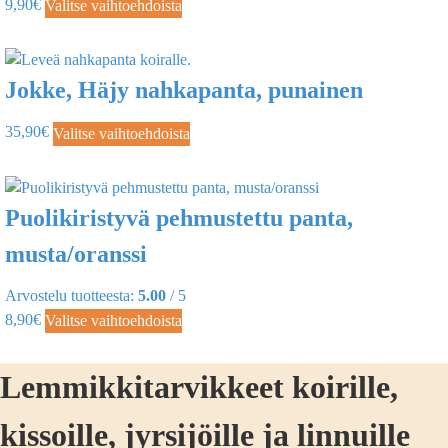
9,90
€
Valitse vaihtoehdoista
Jokke, Häjy nahkapanta, punainen
35,90
€
Valitse vaihtoehdoista
Puolikiristyvä pehmustettu panta,
musta/oranssi
Arvostelu tuotteesta:
5.00
/ 5
8,90
€
Valitse vaihtoehdoista
Lemmikkitarvikkeet koirille,
kissoille, jyrsijöille ja linnuille