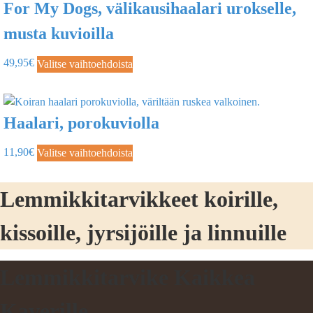
For My Dogs, välikausihaalari urokselle,
musta kuvioilla
49,95
€
Valitse vaihtoehdoista
Haalari, porokuviolla
11,90
€
Valitse vaihtoehdoista
Lemmikkitarvikkeet koirille,
kissoille, jyrsijöille ja linnuille
Lemmikkitarvike Kaikkea
Kaverille