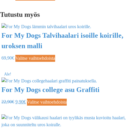
Tutustu myös
For My Dogs Talvihaalari isoille koirille,
uroksen malli
69,90
€
Valitse vaihtoehdoista
Ale!
For My Dogs college asu Graffiti
22,90
€
9,90
€
Valitse vaihtoehdoista