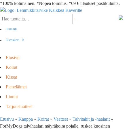
*100% kotimainen. *Nopea toimitus. *69 € tilaukset postikuluitta.
Oma tili
Ostoskori
0
Etusivu
Koirat
Kissat
Pieneläimet
Linnut
Tarjoustuotteet
Etusivu
»
Kauppa
»
Koirat
»
Vaatteet
»
Talvitakit ja -haalarit
»
ForMyDogs talvihaalari mäyräkoira pojalle, ruskea kuosinen