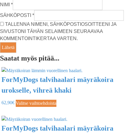
NIMI
*
SÄHKÖPOSTI
*
TALLENNA NIMENI, SÄHKÖPOSTIOSOITTEENI JA
SIVUSTONI TÄHÄN SELAIMEEN SEURAAVAA
KOMMENTOINTIKERTAA VARTEN.
Saatat myös pitää...
ForMyDogs talvihaalari mäyräkoira
urokselle, vihreä khaki
62,90
€
Valitse vaihtoehdoista
ForMyDogs talvihaalari mäyräkoira