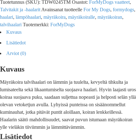
Tuotetunnus (SKU):
TDW0245TM
Osastot:
ForMyDogs vaatteet
,
Talvitakit ja -haalarit
Avainsanat tuotteelle
For My Dogs
,
formydogs
,
haalari
,
lämpöhaalari
,
mäyräkoira
,
mäyräkoiralle
,
mäyräkoiran
,
talvihaalari
Tuotemerkki:
ForMyDogs
Kuvaus
Lisätiedot
Arviot (0)
Kuvaus
Mäyräkoira talvihaalari on lämmin ja tuulelta, kevyeltä tihkulta ja
lumisateelta sekä likaantumiselta suojaava haalari. Hyvin laajasti uros
koiraa suojaava puku, saadaan suljettua nopeasti ja helposti selän yllä
olevan vetoketjun avulla. Lyhyissä punteissa on sisäänommellut
kuminauhat, jotka pitävät puntit aloillaan, koiran lenkkeillessä.
Haalarin säätö mahdollisuudet, saavat puvun istumaan mäyräkoiran
ylle vieläkin tiiviimmin ja lämmittävämmin.
Lisätiedot