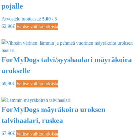
pojalle
Arvostelu tuotteesta:
5.00
/ 5
62,90
€
Valitse vaihtoehdoista
ForMyDogs talvi/syyshaalari mäyräkoira
urokselle
69,90
€
Valitse vaihtoehdoista
ForMyDogs mäyräkoira uroksen
talvihaalari, ruskea
67,90
€
Valitse vaihtoehdoista