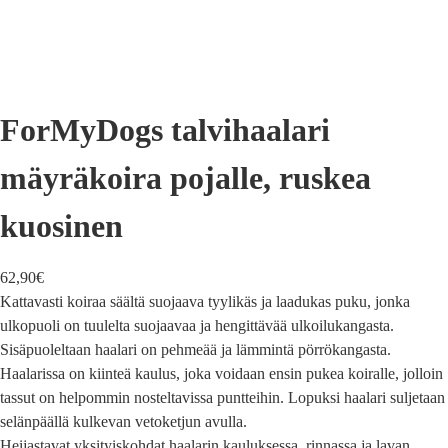
ForMyDogs talvihaalari
mäyräkoira pojalle, ruskea
kuosinen
62,90
€
Kattavasti koiraa säältä suojaava tyylikäs ja laadukas puku, jonka
ulkopuoli on tuulelta suojaavaa ja hengittävää ulkoilukangasta.
Sisäpuoleltaan haalari on pehmeää ja lämmintä pörrökangasta.
Haalarissa on kiinteä kaulus, joka voidaan ensin pukea koiralle, jolloin
tassut on helpommin nosteltavissa puntteihin. Lopuksi haalari suljetaan
selänpäällä kulkevan vetoketjun avulla.
Heijastavat yksityiskohdat haalarin kauluksessa, rinnassa ja lavan