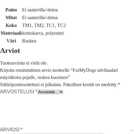
Paino
Ei saatavilla/-tietoa
Mitat
Ei saatavilla/-tietoa
Koko
TM1, TM2, TC1, TC2
Materiaali
keinokarva, polyesteri
Väri
Ruskea
Arviot
Tuotearvioita ei vielä ole.
Kirjoita ensimmäinen arvio tuotteelle “ForMyDogs talvihaalari
mäyräkoira pojalle, ruskea kuosinen”
Sähköpostiosoitettasi ei julkaista.
Pakolliset kentät on merkitty
*
ARVOSTELUSI
*
ARVIOSI
*