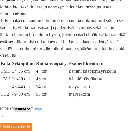
kohdalla, tuovat turvaa ja näkyvyyttä lenkkeiltäessä pimeinä
vuodenaikoina.
Talvihaalari on suunniteltu nimenomaan mäyräkoira uroksille ja se
suojaa hyvin koiran vatsan ja palleroiset. Istuvuus sekä koiran
liikkuminen on huomioitu hyvin, joten haalari ei häiritse koiraa eikä
estä sen liikkumista ulkoiltaessa. Haalari saadaan säädettyä vielä
yksilöllisemmin koiran ylle, niin rinnan, vyötärön kuin kauluksenkin
säädöillä.
Koko
Selänpituus
Rinnanympärys
Esimerkkirotuja:
TM1
34-35 cm
44 cm
kaniini/kääpiömäyräkoira
TM2
39-40 cm
45 cm
kääpiömäyräkoira
TC1
43-44 cm
54 cm
mäyräkoira
TC2
49-50 cm
58 cm
mäyräkoira
KOKO
Poista
Lisää ostoskoriin