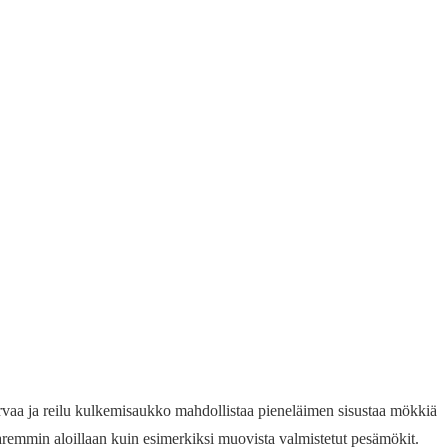
vaa ja reilu kulkemisaukko mahdollistaa pieneläimen sisustaa mökkiä
aremmin aloillaan kuin esimerkiksi muovista valmistetut pesämökit.