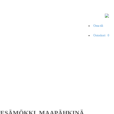
Oma tili
Ostoskori
0
PESÄMÖKKI, MAAPÄHKINÄ