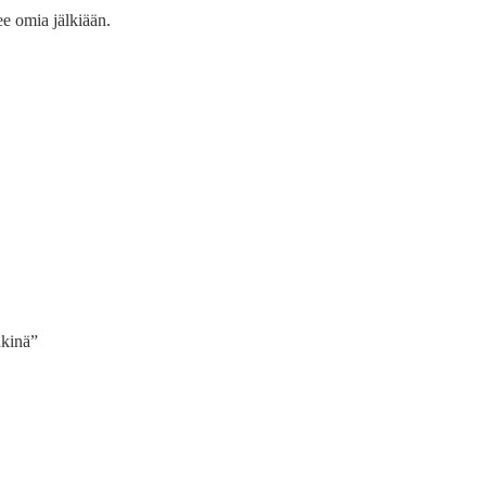
e omia jälkiään.
hkinä”