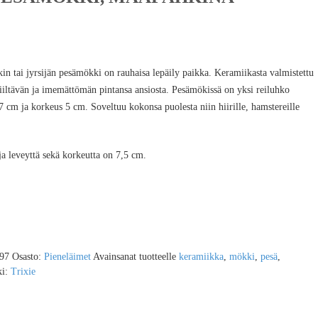
 tai jyrsijän pesämökki on rauhaisa lepäily paikka. Keramiikasta valmistettu
iiltävän ja imemättömän pintansa ansiosta. Pesämökissä on yksi reiluhko
 cm ja korkeus 5 cm. Soveltuu kokonsa puolesta niin hiirille, hamstereille
a leveyttä sekä korkeutta on 7,5 cm.
97
Osasto:
Pieneläimet
Avainsanat tuotteelle
keramiikka
,
mökki
,
pesä
,
ki:
Trixie