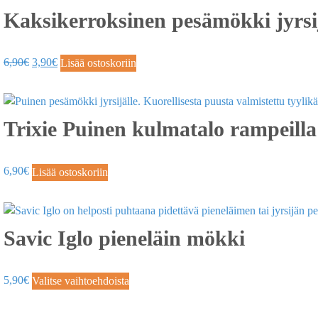
Kaksikerroksinen pesämökki jyrsij
6,90
€
3,90
€
Lisää ostoskoriin
Trixie Puinen kulmatalo rampeilla
6,90
€
Lisää ostoskoriin
Savic Iglo pieneläin mökki
5,90
€
Valitse vaihtoehdoista