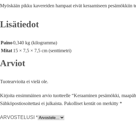
Myöskään pikku kavereiden hampaat eivät keraamiseen pesämökkiin te
Lisätiedot
Paino
0,340 kg (kilogramma)
Mitat
15 × 7,5 × 7,5 cm (senttimetri)
Arviot
Tuotearvioita ei vielä ole.
Kirjoita ensimmäinen arvio tuotteelle “Keraaminen pesämökki, maapä
Sähköpostiosoitettasi ei julkaista.
Pakolliset kentät on merkitty
*
ARVOSTELUSI
*