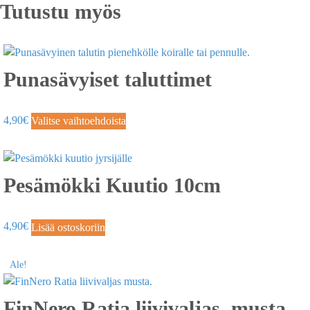
Tutustu myös
Punasävyiset taluttimet
4,90
€
Valitse vaihtoehdoista
Pesämökki Kuutio 10cm
4,90
€
Lisää ostoskoriin
Ale!
FinNero Ratia liivivaljas, musta