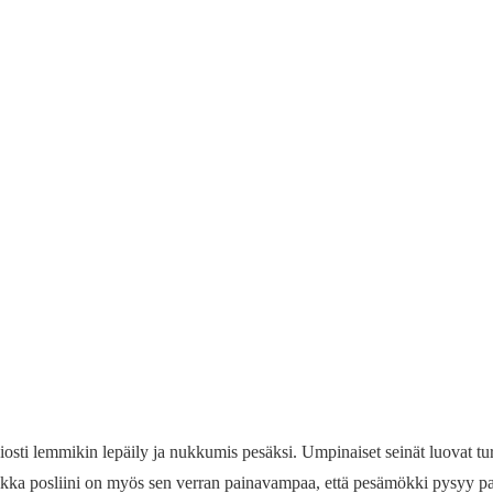
ti lemmikin lepäily ja nukkumis pesäksi. Umpinaiset seinät luovat tur
taikka posliini on myös sen verran painavampaa, että pesämökki pysyy p