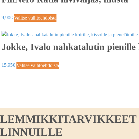
9,90
€
Valitse vaihtoehdoista
Jokke, Ivalo nahkatalutin pienille 
15,95
€
Valitse vaihtoehdoista
LEMMIKKITARVIKKEET KO
LINNUILLE