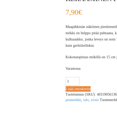
7,90
€
Maapähkinän näköinen pienlemmikin
mökki on helppo pitää puhtaana, k
kulkuaukko, jonka leveys on noin 7
kuin gerbiileillekin.
Kokonaispituus mökillä on 15 cm j
Varastossa
Lisää ostoskoriin
Tuotetunnus (SKU):
40119056136
pesämökki
,
talo
,
trixie
Tuotemerk