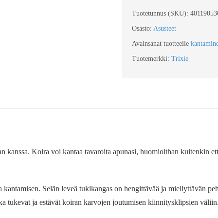
Tuotetunnus (SKU):
40119053
Osasto:
Asusteet
Avainsanat tuotteelle
kantamin
Tuotemerkki:
Trixie
an kanssa. Koira voi kantaa tavaroita apunasi, huomioithan kuitenkin ett
 ja kantamisen. Selän leveä tukikangas on hengittävää ja miellyttävän 
a tukevat ja estävät koiran karvojen joutumisen kiinnitysklipsien väliin