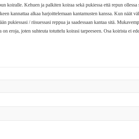
repun koiralle. Kehuen ja palkiten koiraa sekä pukiessa että repun olless
älkeen kannattaa alkaa harjoittelemaan kantamusten kanssa. Kun näät väh
issään pukiessasi / riisuessasi reppua ja saadessaan kantaa sitä. Mukave
sa on eroja, joten suhteuta totuttelu koirasi tarpeeseen. Osa koirista ei
.