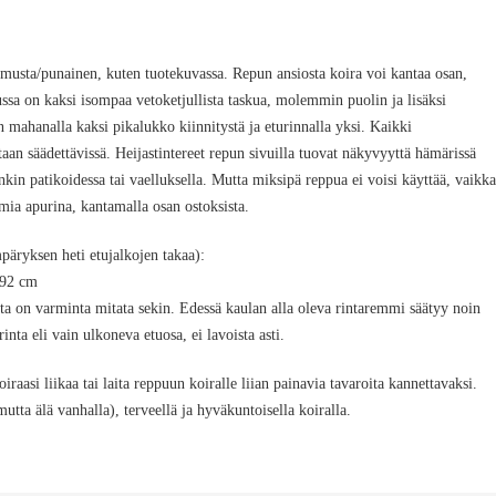
musta/punainen, kuten tuotekuvassa. Repun ansiosta koira voi kantaa osan,
ssa on kaksi isompaa vetoketjullista taskua, molemmin puolin ja lisäksi
n mahanalla kaksi pikalukko kiinnitystä ja eturinnalla yksi. Kaikki
taan säädettävissä. Heijastintereet repun sivuilla tuovat näkyvyyttä hämärissä
nkin patikoidessa tai vaelluksella. Mutta miksipä reppua ei voisi käyttää, vaikka
imia apurina, kantamalla osan ostoksista.
äryksen heti etujalkojen takaa):
-92 cm
inta on varminta mitata sekin. Edessä kaulan alla oleva rintaremmi säätyy noin
rinta eli vain ulkoneva etuosa, ei lavoista asti.
oiraasi liikaa tai laita reppuun koiralle liian painavia tavaroita kannettavaksi.
utta älä vanhalla), terveellä ja hyväkuntoisella koiralla.