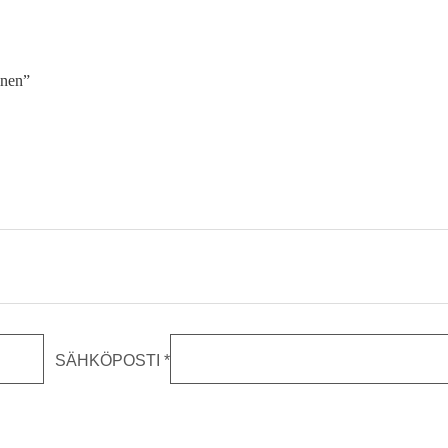
ainen”
SÄHKÖPOSTI
*