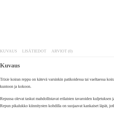
KUVAUS
LISÄTIEDOT
ARVIOT (0)
Kuvaus
Trixie koiran reppu on kätevä varsinkin patikoidessa tai vaeltaessa koir
kuntoon ja kokoon.
Repussa olevat taskut mahdollistavat erilaisten tavaroiden kuljetuksen
Repun pikalukko kiinnitysten kohdilla on suojaavat kankaiset läpät, jotk