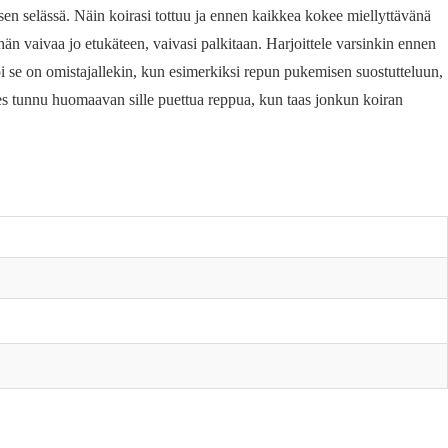
a sen selässä. Näin koirasi tottuu ja ennen kaikkea kokee miellyttävänä
än vaivaa jo etukäteen, vaivasi palkitaan. Harjoittele varsinkin ennen
mpi se on omistajallekin, kun esimerkiksi repun pukemisen suostutteluun,
 edes tunnu huomaavan sille puettua reppua, kun taas jonkun koiran