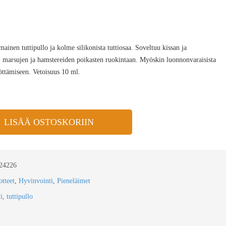
mainen tuttipullo ja kolme silikonista tuttiosaa. Soveltuu kissan ja
, marsujen ja hamstereiden poikasten ruokintaan. Myöskin luonnonvaraisista
yöttämiseen. Vetoisuus 10 ml.
LISÄÄ OSTOSKORIIN
24226
tteet
,
Hyvinvointi
,
Pieneläimet
ti
,
tuttipullo