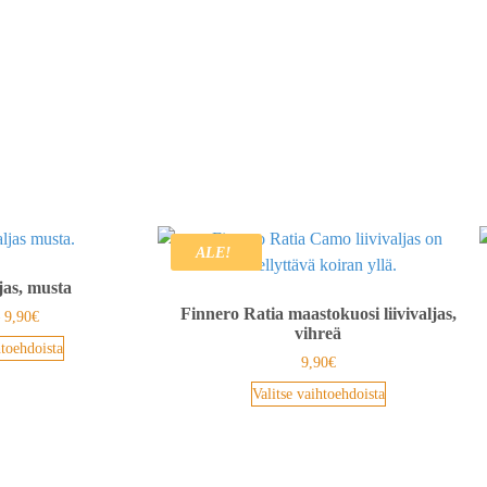
ALE!
jas, musta
Finnero Ratia maastokuosi liivivaljas,
–
9,90
€
vihreä
htoehdoista
9,90
€
Valitse vaihtoehdoista