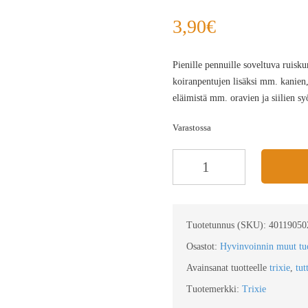
3,90
€
Pienille pennuille soveltuva ruisku
koiranpentujen lisäksi mm. kanien
eläimistä mm. oravien ja siilien s
Varastossa
Tuotetunnus (SKU):
40119050
Osastot:
Hyvinvoinnin muut tuo
Avainsanat tuotteelle
trixie
,
tut
Tuotemerkki:
Trixie