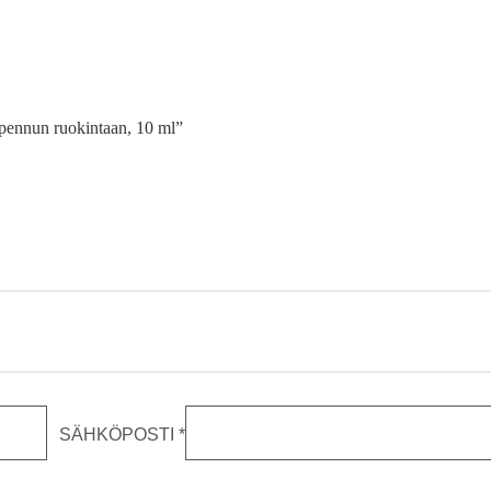
n pennun ruokintaan, 10 ml”
SÄHKÖPOSTI
*