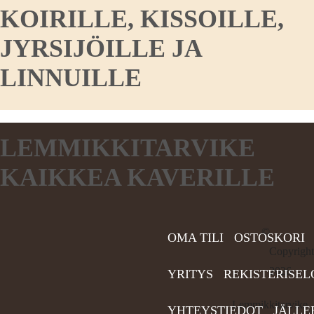
KOIRILLE, KISSOILLE,
JYRSIJÖILLE JA
LINNUILLE
LEMMIKKITARVIKE
KAIKKEA KAVERILLE
©
OMA TILI
OSTOSKORI
Copyright
2026
YRITYS
REKISTERISEL
Lemmikkitarvike
YHTEYSTIEDOT
JÄLLE