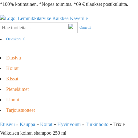
*100% kotimainen. *Nopea toimitus. *69 € tilaukset postikuluitta.
Oma tili
Ostoskori
0
Etusivu
Koirat
Kissat
Pieneläimet
Linnut
Tarjoustuotteet
Etusivu
»
Kauppa
»
Koirat
»
Hyvinvointi
»
Turkinhoito
»
Trixie
Valkoisen koiran shampoo 250 ml