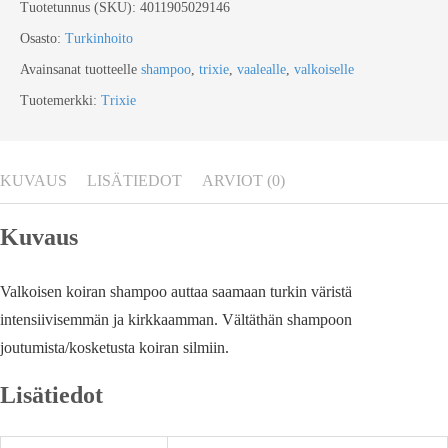
Tuotetunnus (SKU):
4011905029146
Osasto:
Turkinhoito
Avainsanat tuotteelle
shampoo
,
trixie
,
vaalealle
,
valkoiselle
Tuotemerkki:
Trixie
KUVAUS
LISÄTIEDOT
ARVIOT (0)
Kuvaus
Valkoisen koiran shampoo auttaa saamaan turkin väristä
intensiivisemmän ja kirkkaamman. Vältäthän shampoon
joutumista/kosketusta koiran silmiin.
Lisätiedot