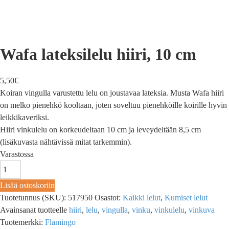
Wafa lateksilelu hiiri, 10 cm
5,50
€
Koiran vingulla varustettu lelu on joustavaa lateksia. Musta Wafa hiiri
on melko pienehkö kooltaan, joten soveltuu pienehköille koirille hyvin
leikkikaveriksi.
Hiiri vinkulelu on korkeudeltaan 10 cm ja leveydeltään 8,5 cm
(lisäkuvasta nähtävissä mitat tarkemmin).
Varastossa
Lisää ostoskoriin
Tuotetunnus (SKU):
517950
Osastot:
Kaikki lelut
,
Kumiset lelut
Avainsanat tuotteelle
hiiri
,
lelu
,
vingulla
,
vinku
,
vinkulelu
,
vinkuva
Tuotemerkki:
Flamingo