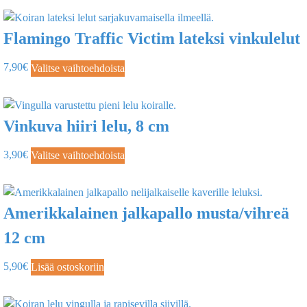
Flamingo Traffic Victim lateksi vinkulelut
7,90
€
Valitse vaihtoehdoista
Vinkuva hiiri lelu, 8 cm
3,90
€
Valitse vaihtoehdoista
Amerikkalainen jalkapallo musta/vihreä
12 cm
5,90
€
Lisää ostoskoriin