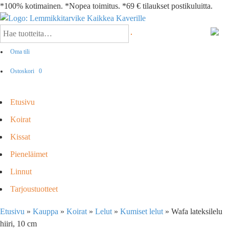
*100% kotimainen. *Nopea toimitus. *69 € tilaukset postikuluitta.
Oma tili
Ostoskori
0
Etusivu
Koirat
Kissat
Pieneläimet
Linnut
Tarjoustuotteet
Etusivu
»
Kauppa
»
Koirat
»
Lelut
»
Kumiset lelut
»
Wafa lateksilelu
hiiri, 10 cm