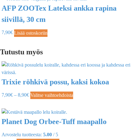
AFP ZOOTex Lateksi ankka rapina
siivillä, 30 cm
7,90
€
Lisää ostoskoriin
Tutustu myös
Trixie röhkivä possu, kaksi kokoa
7,90
€
–
8,90
€
Valitse vaihtoehdoista
Planet Dog Orbee-Tuff maapallo
Arvostelu tuotteesta:
5.00
/ 5