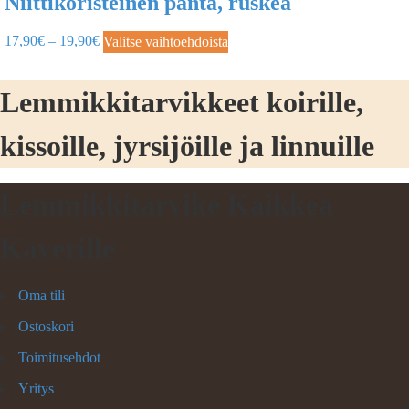
Niittikoristeinen panta, ruskea
17,90
€
–
19,90
€
Valitse vaihtoehdoista
Lemmikkitarvikkeet koirille,
kissoille, jyrsijöille ja linnuille
Lemmikkitarvike Kaikkea
Kaverille
Oma tili
Ostoskori
Toimitusehdot
Yritys