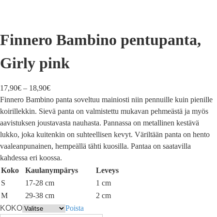
Finnero Bambino pentupanta,
Girly pink
17,90
€
–
18,90
€
Finnero Bambino panta soveltuu mainiosti niin pennuille kuin pienille
koirillekkin. Sievä panta on valmistettu mukavan pehmeästä ja myös
aavistuksen joustavasta nauhasta. Pannassa on metallinen kestävä
lukko, joka kuitenkin on suhteellisen kevyt. Väriltään panta on hento
vaaleanpunainen, hempeällä tähti kuosilla. Pantaa on saatavilla
kahdessa eri koossa.
Koko
Kaulanympärys
Leveys
S
17-28 cm
1 cm
M
29-38 cm
2 cm
KOKO
Poista