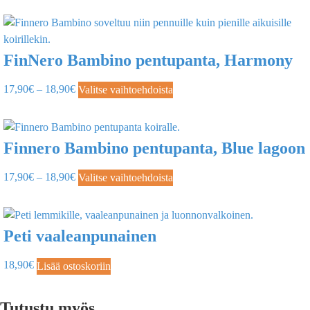
FinNero Bambino pentupanta, Harmony
17,90
€
–
18,90
€
Valitse vaihtoehdoista
Finnero Bambino pentupanta, Blue lagoon
17,90
€
–
18,90
€
Valitse vaihtoehdoista
Peti vaaleanpunainen
18,90
€
Lisää ostoskoriin
Tutustu myös