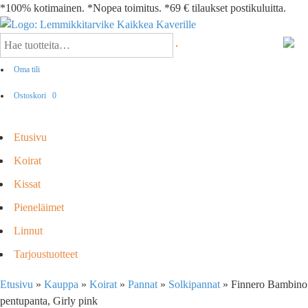
*100% kotimainen. *Nopea toimitus. *69 € tilaukset postikuluitta.
Oma tili
Ostoskori
0
Etusivu
Koirat
Kissat
Pieneläimet
Linnut
Tarjoustuotteet
Etusivu
»
Kauppa
»
Koirat
»
Pannat
»
Solkipannat
»
Finnero Bambino
pentupanta, Girly pink