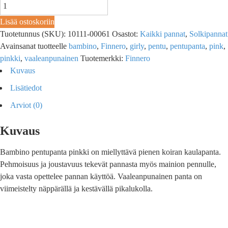
Lisää ostoskoriin
Tuotetunnus (SKU):
10111-00061
Osastot:
Kaikki pannat
,
Solkipannat
Avainsanat tuotteelle
bambino
,
Finnero
,
girly
,
pentu
,
pentupanta
,
pink
,
pinkki
,
vaaleanpunainen
Tuotemerkki:
Finnero
Kuvaus
Lisätiedot
Arviot (0)
Kuvaus
Bambino pentupanta pinkki on miellyttävä pienen koiran kaulapanta.
Pehmoisuus ja joustavuus tekevät pannasta myös mainion pennulle,
joka vasta opettelee pannan käyttöä. Vaaleanpunainen panta on
viimeistelty näppärällä ja kestävällä pikalukolla.