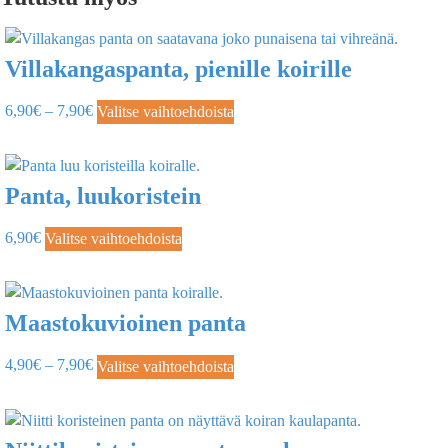
Villakangaspanta, pienille koirille
6,90
€
–
7,90
€
Valitse vaihtoehdoista
Panta, luukoristein
6,90
€
Valitse vaihtoehdoista
Maastokuvioinen panta
4,90
€
–
7,90
€
Valitse vaihtoehdoista