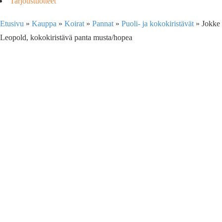
Tarjoustuotteet
Etusivu
»
Kauppa
»
Koirat
»
Pannat
»
Puoli- ja kokokiristävät
»
Jokke
Leopold, kokokiristävä panta musta/hopea