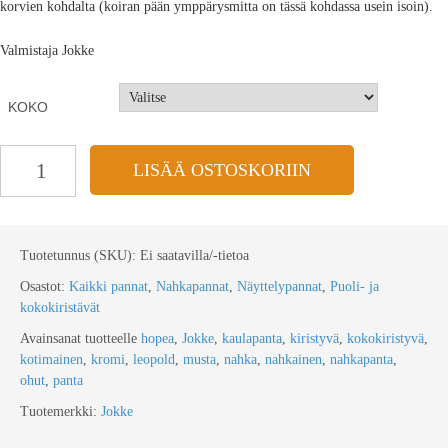
korvien kohdalta (koiran pään ymppärysmitta on tässä kohdassa usein isoin).
Valmistaja Jokke
KOKO
LISÄÄ OSTOSKORIIN
Tuotetunnus (SKU):
Ei saatavilla/-tietoa
Osastot:
Kaikki pannat
,
Nahkapannat
,
Näyttelypannat
,
Puoli- ja
kokokiristävät
Avainsanat tuotteelle
hopea
,
Jokke
,
kaulapanta
,
kiristyvä
,
kokokiristyvä
,
kotimainen
,
kromi
,
leopold
,
musta
,
nahka
,
nahkainen
,
nahkapanta
,
ohut
,
panta
Tuotemerkki:
Jokke