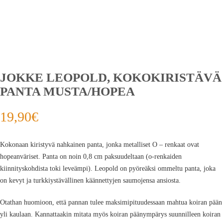
JOKKE LEOPOLD, KOKOKIRISTÄVÄ
PANTA MUSTA/HOPEA
19,90
€
Kokonaan kiristyvä nahkainen panta, jonka metalliset O – renkaat ovat
hopeanväriset. Panta on noin 0,8 cm paksuudeltaan (o-renkaiden
kiinnityskohdista toki leveämpi). Leopold on pyöreäksi ommeltu panta, joka
on kevyt ja turkkiystävällinen käännettyjen saumojensa ansiosta.
Otathan huomioon, että pannan tulee maksimipituudessaan mahtua koiran pään
yli kaulaan. Kannattaakin mitata myös koiran päänympärys suunnilleen koiran