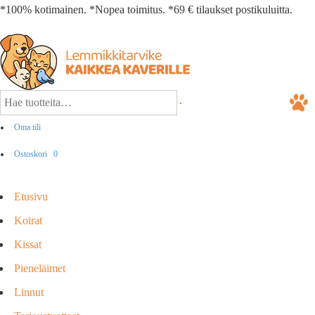
*100% kotimainen. *Nopea toimitus. *69 € tilaukset postikuluitta.
Oma tili
Ostoskori
0
Etusivu
Koirat
Kissat
Pieneläimet
Linnut