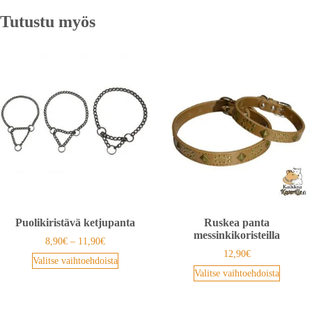
Tutustu myös
Puolikiristävä ketjupanta
Ruskea panta
messinkikoristeilla
8,90
€
–
11,90
€
12,90
€
Valitse vaihtoehdoista
Valitse vaihtoehdoista