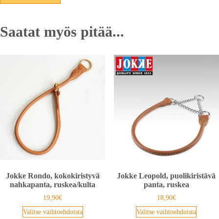
Saatat myös pitää...
Jokke Rondo, kokokiristyvä
Jokke Leopold, puolikiristävä
nahkapanta, ruskea/kulta
panta, ruskea
19,90
€
18,90
€
Valitse vaihtoehdoista
Valitse vaihtoehdoista