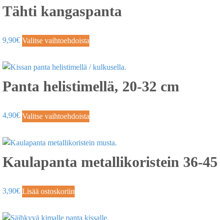
Tähti kangaspanta
9,90
€
Valitse vaihtoehdoista
Panta helistimellä, 20-32 cm
4,90
€
Valitse vaihtoehdoista
Kaulapanta metallikoristein 36-4
3,90
€
Lisää ostoskoriin