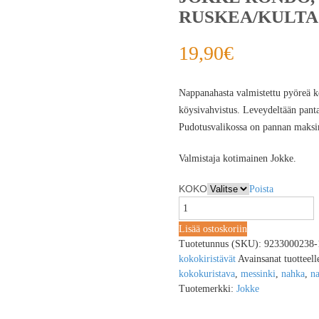
RUSKEA/KULTA
19,90
€
Nappanahasta valmistettu pyöreä ko
köysivahvistus. Leveydeltään pant
Pudotusvalikossa on pannan maksimi
Valmistaja kotimainen Jokke.
KOKO
Poista
Lisää ostoskoriin
Tuotetunnus (SKU):
9233000238-
kokokiristävät
Avainsanat tuotteel
kokokuristava
,
messinki
,
nahka
,
n
Tuotemerkki:
Jokke