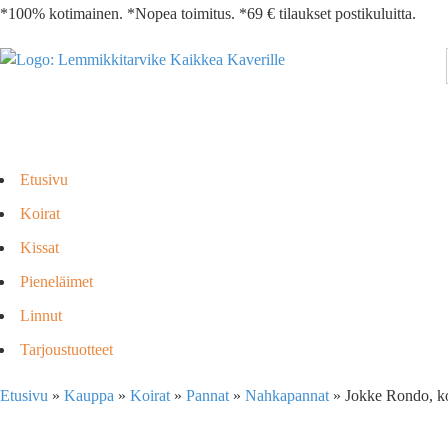
*100% kotimainen. *Nopea toimitus. *69 € tilaukset postikuluitta.
Etusivu
Koirat
Kissat
Pieneläimet
Linnut
Tarjoustuotteet
Etusivu
»
Kauppa
»
Koirat
»
Pannat
»
Nahkapannat
»
Jokke Rondo, ko