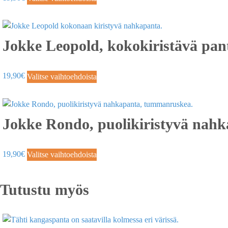
Jokke Leopold, kokokiristävä pan
19,90
€
Valitse vaihtoehdoista
Jokke Rondo, puolikiristyvä nah
19,90
€
Valitse vaihtoehdoista
Tutustu myös