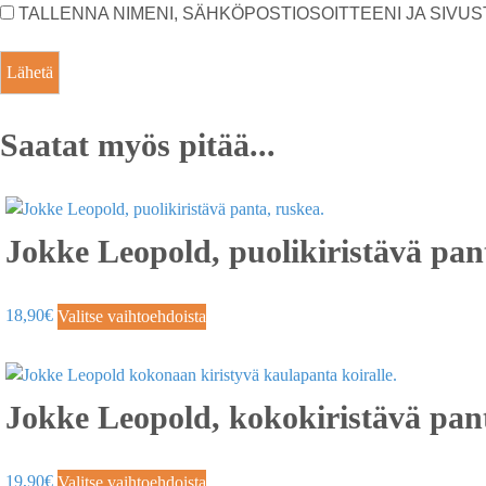
TALLENNA NIMENI, SÄHKÖPOSTIOSOITTEENI JA SIV
Saatat myös pitää...
Jokke Leopold, puolikiristävä pan
18,90
€
Valitse vaihtoehdoista
Jokke Leopold, kokokiristävä pa
19,90
€
Valitse vaihtoehdoista