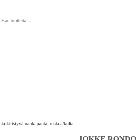
kokiristyvä nahkapanta, ruskea/kulta
JOKKE RONDO,