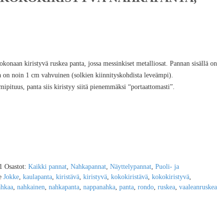
konaan kiristyvä ruskea panta, jossa messinkiset metalliosat. Pannan sisällä on
a on noin 1 cm vahvuinen (solkien kiinnityskohdista leveämpi).
pituus, panta siis kiristyy siitä pienemmäksi “portaattomasti”.
1
Osastot:
Kaikki pannat
,
Nahkapannat
,
Näyttelypannat
,
Puoli- ja
le
Jokke
,
kaulapanta
,
kiristävä
,
kiristyvä
,
kokokiristävä
,
kokokiristyvä
,
ahkaa
,
nahkainen
,
nahkapanta
,
nappanahka
,
panta
,
rondo
,
ruskea
,
vaaleanruskea