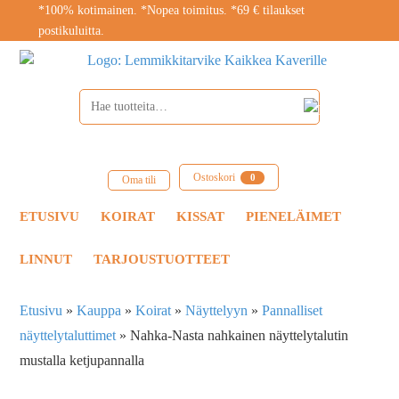
*100% kotimainen. *Nopea toimitus. *69 € tilaukset
postikuluitta.
Ostoskori
0
Oma tili
ETUSIVU
KOIRAT
KISSAT
PIENELÄIMET
LINNUT
TARJOUSTUOTTEET
Etusivu
»
Kauppa
»
Koirat
»
Näyttelyyn
»
Pannalliset
näyttelytaluttimet
»
Nahka-Nasta nahkainen näyttelytalutin
mustalla ketjupannalla