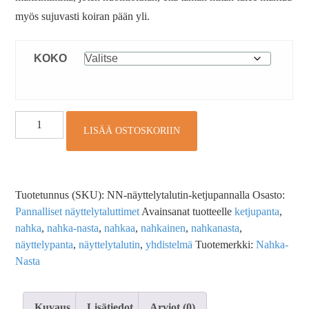
myös sujuvasti koiran pään yli.
KOKO
LISÄÄ OSTOSKORIIN
Tuotetunnus (SKU):
NN-näyttelytalutin-ketjupannalla
Osasto:
Pannalliset näyttelytaluttimet
Avainsanat tuotteelle
ketjupanta
,
nahka
,
nahka-nasta
,
nahkaa
,
nahkainen
,
nahkanasta
,
näyttelypanta
,
näyttelytalutin
,
yhdistelmä
Tuotemerkki:
Nahka-
Nasta
Kuvaus
Lisätiedot
Arviot (0)