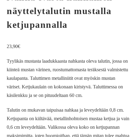
näyttelytalutin mustalla
ketjupannalla
23,90
€
Tyylikäs mustasta laadukkaasta nahkasta oleva talutin, jossa on
kiinteä mustan värinen, ruostumattomasta teräksestä valmistettu
kaulapanta. Taluttimen metalliniitit ovat myöskin mustan
väriset. Ketjukaulain on kokonaan kiristyvä. Taluttimessa on
käsilenkku ja se on pituudeltaan 60 cm.
Talutin on mukavan taipuisaa nahkaa ja leveydeltään 0,8 cm.
Ketjupanta on kiiltävää, metallinhohtoisen mustaa ketjua ja vain
0,6 cm leveydeltään. Valikossa oleva koko on ketjupannan
maksimimitta, joten huomioithan, että tämän mitan tulee mahtua