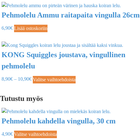
Pehmolelu Ammu raitapaita vingulla 26cm
6,90
€
Lisää ostoskoriin
KONG Squiggles joustava, vingullinen
pehmolelu
8,90
€
–
10,90
€
Valitse vaihtoehdoista
Tutustu myös
Pehmolelu kahdella vingulla, 30 cm
4,90
€
Valitse vaihtoehdoista