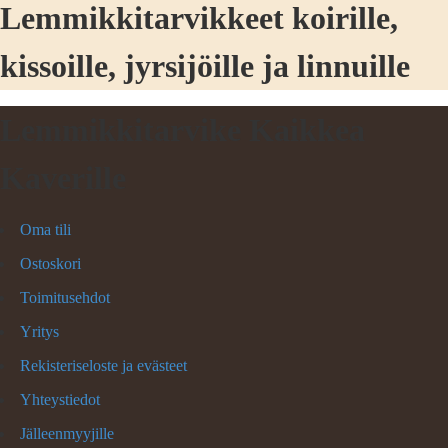
Lemmikkitarvikkeet koirille,
kissoille, jyrsijöille ja linnuille
Lemmikkitarvike Kaikkea
Kaverille
Oma tili
Ostoskori
Toimitusehdot
Yritys
Rekisteriseloste ja evästeet
Yhteystiedot
Jälleenmyyjille