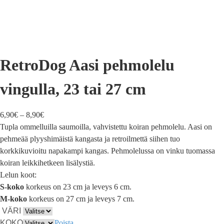
RetroDog Aasi pehmolelu
vingulla, 23 tai 27 cm
6,90
€
–
8,90
€
Tupla ommelluilla saumoilla, vahvistettu koiran pehmolelu. Aasi on
pehmeää plyyshimäistä kangasta ja retroilmettä siihen tuo
korkkikuvioitu napakampi kangas. Pehmolelussa on vinku tuomassa
koiran leikkihetkeen lisälystiä.
Lelun koot:
S-koko
korkeus on 23 cm ja leveys 6 cm.
M-koko
korkeus on 27 cm ja leveys 7 cm.
VÄRI
KOKO
Poista