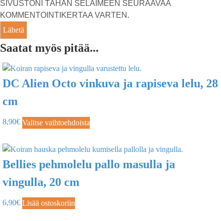
SIVUSTONI TÄHÄN SELAIMEEN SEURAAVAA
KOMMENTOINTIKERTAA VARTEN.
Saatat myös pitää...
DC Alien Octo vinkuva ja rapiseva lelu, 28
cm
8,90
€
Valitse vaihtoehdoista
Bellies pehmolelu pallo masulla ja
vingulla, 20 cm
6,90
€
Lisää ostoskoriin