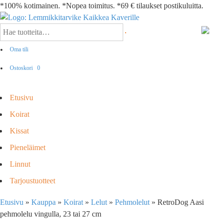
*100% kotimainen. *Nopea toimitus. *69 € tilaukset postikuluitta.
Oma tili
Ostoskori
0
Etusivu
Koirat
Kissat
Pieneläimet
Linnut
Tarjoustuotteet
Etusivu
»
Kauppa
»
Koirat
»
Lelut
»
Pehmolelut
»
RetroDog Aasi
pehmolelu vingulla, 23 tai 27 cm