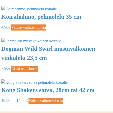
Koirahahmo, pehmolelu 35 cm
4,90
€
Valitse vaihtoehdoista
Dogman Wild Swirl mustavalkoinen
vinkulelu 23,5 cm
7,90
€
Lisää ostoskoriin
Kong Shakers sorsa, 28cm tai 42 cm
10,90
€
–
14,90
€
Valitse vaihtoehdoista