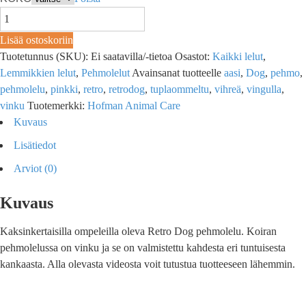
Lisää ostoskoriin
Tuotetunnus (SKU):
Ei saatavilla/-tietoa
Osastot:
Kaikki lelut
,
Lemmikkien lelut
,
Pehmolelut
Avainsanat tuotteelle
aasi
,
Dog
,
pehmo
,
pehmolelu
,
pinkki
,
retro
,
retrodog
,
tuplaommeltu
,
vihreä
,
vingulla
,
vinku
Tuotemerkki:
Hofman Animal Care
Kuvaus
Lisätiedot
Arviot (0)
Kuvaus
Kaksinkertaisilla ompeleilla oleva Retro Dog pehmolelu. Koiran
pehmolelussa on vinku ja se on valmistettu kahdesta eri tuntuisesta
kankaasta. Alla olevasta videosta voit tutustua tuotteeseen lähemmin.