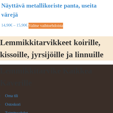
Näyttävä metallikoriste panta, useita
värejä
14,90
€
–
15,90
€
Valitse vaihtoehdoista
Lemmikkitarvikkeet koirille,
kissoille, jyrsijöille ja linnuille
Lemmikkitarvike Kaikkea
Kaverille
Oma tili
Ostoskori
Toimitusehdot