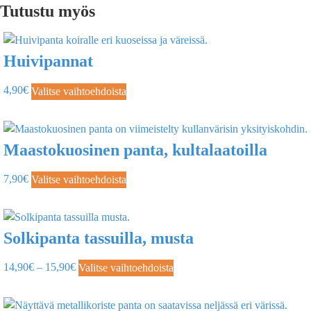
Tutustu myös
Huivipannat
4,90
€
Valitse vaihtoehdoista
Maastokuosinen panta, kultalaatoilla
7,90
€
Valitse vaihtoehdoista
Solkipanta tassuilla, musta
14,90
€
–
15,90
€
Valitse vaihtoehdoista