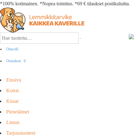
*100% kotimainen. *Nopea toimitus. *69 € tilaukset postikuluitta.
Oma tili
Ostoskori
0
Etusivu
Koirat
Kissat
Pieneläimet
Linnut
Tarjoustuotteet