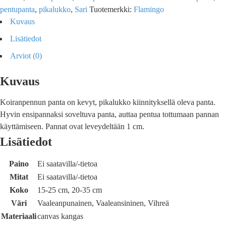
pentupanta
,
pikalukko
,
Sari
Tuotemerkki:
Flamingo
Kuvaus
Lisätiedot
Arviot (0)
Kuvaus
Koiranpennun panta on kevyt, pikalukko kiinnityksellä oleva panta.
Hyvin ensipannaksi soveltuva panta, auttaa pentua tottumaan pannan
käyttämiseen. Pannat ovat leveydeltään 1 cm.
Lisätiedot
Paino
Ei saatavilla/-tietoa
Mitat
Ei saatavilla/-tietoa
Koko
15-25 cm, 20-35 cm
Väri
Vaaleanpunainen, Vaaleansininen, Vihreä
Materiaali
canvas kangas