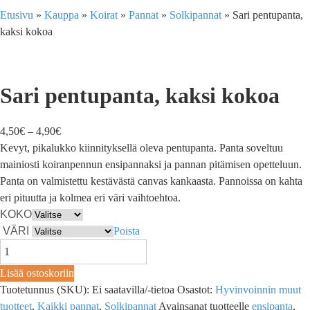
Etusivu
»
Kauppa
»
Koirat
»
Pannat
»
Solkipannat
»
Sari pentupanta,
kaksi kokoa
Sari pentupanta, kaksi kokoa
4,50
€
–
4,90
€
Kevyt, pikalukko kiinnityksellä oleva pentupanta. Panta soveltuu
mainiosti koiranpennun ensipannaksi ja pannan pitämisen opetteluun.
Panta on valmistettu kestävästä canvas kankaasta. Pannoissa on kahta
eri pituutta ja kolmea eri väri vaihtoehtoa.
KOKO
VÄRI
Poista
Lisää ostoskoriin
Tuotetunnus (SKU):
Ei saatavilla/-tietoa
Osastot:
Hyvinvoinnin muut
tuotteet
,
Kaikki pannat
,
Solkipannat
Avainsanat tuotteelle
ensipanta
,