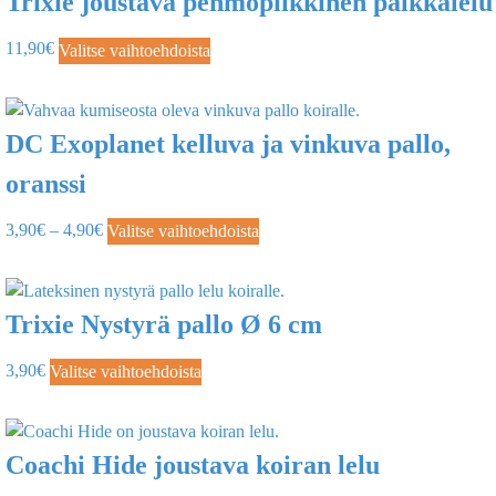
Trixie joustava pehmopiikkinen palkkalelu
11,90
€
Valitse vaihtoehdoista
DC Exoplanet kelluva ja vinkuva pallo,
oranssi
3,90
€
–
4,90
€
Valitse vaihtoehdoista
Trixie Nystyrä pallo Ø 6 cm
3,90
€
Valitse vaihtoehdoista
Coachi Hide joustava koiran lelu