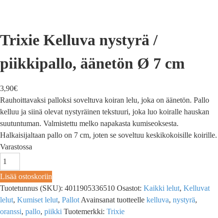
Trixie Kelluva nystyrä /
piikkipallo, äänetön Ø 7 cm
3,90
€
Rauhoittavaksi palloksi soveltuva koiran lelu, joka on äänetön. Pallo
kelluu ja siinä olevat nystyräinen tekstuuri, joka luo koiralle hauskan
suutuntuman. Valmistettu melko napakasta kumiseoksesta.
Halkaisijaltaan pallo on 7 cm, joten se soveltuu keskikokoisille koirille.
Varastossa
Lisää ostoskoriin
Tuotetunnus (SKU):
4011905336510
Osastot:
Kaikki lelut
,
Kelluvat
lelut
,
Kumiset lelut
,
Pallot
Avainsanat tuotteelle
kelluva
,
nystyrä
,
oranssi
,
pallo
,
piikki
Tuotemerkki:
Trixie