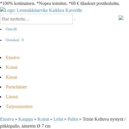
*100% kotimainen. *Nopea toimitus. *69 € tilaukset postikuluitta.
Oma tili
Ostoskori
0
Etusivu
Koirat
Kissat
Pieneläimet
Linnut
Tarjoustuotteet
Etusivu
»
Kauppa
»
Koirat
»
Lelut
»
Pallot
»
Trixie Kelluva nystyrä /
piikkipallo, äänetön Ø 7 cm