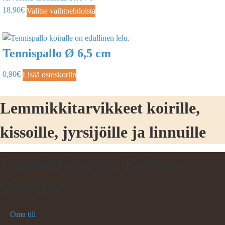
18,90
€
Valitse vaihtoehdoista
Tennispallo Ø 6,5 cm
0,90
€
Lisää ostoskoriin
Lemmikkitarvikkeet koirille,
kissoille, jyrsijöille ja linnuille
Lemmikkitarvike Kaikkea
Kaverille
Oma tili