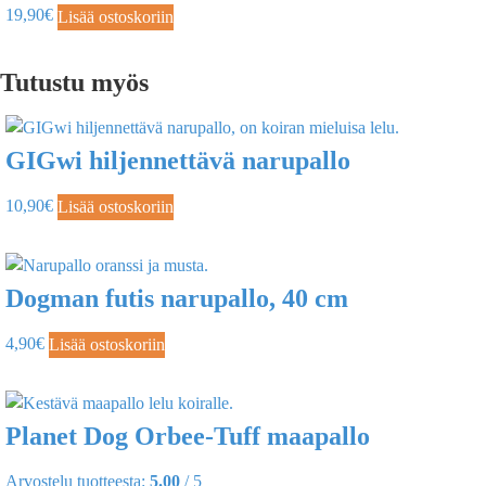
19,90
€
Lisää ostoskoriin
Tutustu myös
GIGwi hiljennettävä narupallo
10,90
€
Lisää ostoskoriin
Dogman futis narupallo, 40 cm
4,90
€
Lisää ostoskoriin
Planet Dog Orbee-Tuff maapallo
Arvostelu tuotteesta:
5.00
/ 5