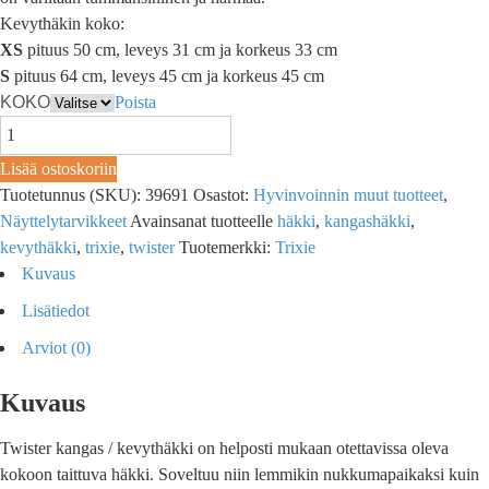
Kevythäkin koko:
XS
pituus 50 cm, leveys 31 cm ja korkeus 33 cm
S
pituus 64 cm, leveys 45 cm ja korkeus 45 cm
KOKO
Poista
Lisää ostoskoriin
Tuotetunnus (SKU):
39691
Osastot:
Hyvinvoinnin muut tuotteet
,
Näyttelytarvikkeet
Avainsanat tuotteelle
häkki
,
kangashäkki
,
kevythäkki
,
trixie
,
twister
Tuotemerkki:
Trixie
Kuvaus
Lisätiedot
Arviot (0)
Kuvaus
Twister kangas / kevythäkki on helposti mukaan otettavissa oleva
kokoon taittuva häkki. Soveltuu niin lemmikin nukkumapaikaksi kuin