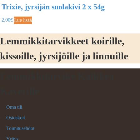
Trixie, jyrsijän suolakivi 2 x 54g
2,00
€
Lue lisää
Lemmikkitarvikkeet koirille,
kissoille, jyrsijöille ja linnuille
Lemmikkitarvike Kaikkea
Kaverille
Oma tili
Ostoskori
Toimitusehdot
Yritys