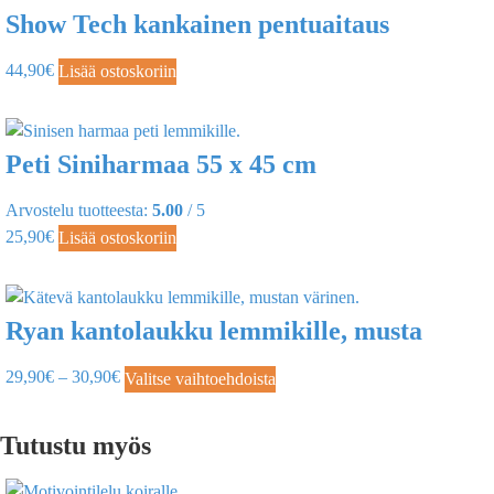
Show Tech kankainen pentuaitaus
44,90
€
Lisää ostoskoriin
Peti Siniharmaa 55 x 45 cm
Arvostelu tuotteesta:
5.00
/ 5
25,90
€
Lisää ostoskoriin
Ryan kantolaukku lemmikille, musta
29,90
€
–
30,90
€
Valitse vaihtoehdoista
Tutustu myös