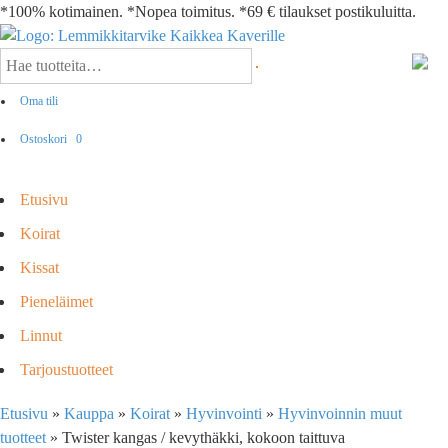
*100% kotimainen. *Nopea toimitus. *69 € tilaukset postikuluitta.
Oma tili
Ostoskori
0
Etusivu
Koirat
Kissat
Pieneläimet
Linnut
Tarjoustuotteet
Etusivu
»
Kauppa
»
Koirat
»
Hyvinvointi
»
Hyvinvoinnin muut
tuotteet
»
Twister kangas / kevythäkki, kokoon taittuva