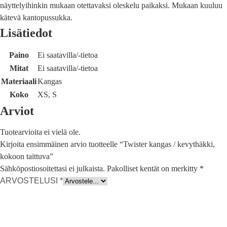
näyttelyihinkin mukaan otettavaksi oleskelu paikaksi. Mukaan kuuluu
kätevä kantopussukka.
Lisätiedot
Paino
Ei saatavilla/-tietoa
Mitat
Ei saatavilla/-tietoa
Materiaali
Kangas
Koko
XS, S
Arviot
Tuotearvioita ei vielä ole.
Kirjoita ensimmäinen arvio tuotteelle “Twister kangas / kevythäkki,
kokoon taittuva”
Sähköpostiosoitettasi ei julkaista.
Pakolliset kentät on merkitty
*
ARVOSTELUSI
*