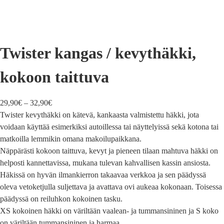
Twister kangas / kevythäkki,
kokoon taittuva
29,90
€
–
32,90
€
Twister kevythäkki on kätevä, kankaasta valmistettu häkki, jota
voidaan käyttää esimerkiksi autoillessa tai näyttelyissä sekä kotona tai
matkoilla lemmikin omana makoilupaikkana.
Näppärästi kokoon taittuva, kevyt ja pieneen tilaan mahtuva häkki on
helposti kannettavissa, mukana tulevan kahvallisen kassin ansiosta.
Häkissä on hyvän ilmankierron takaavaa verkkoa ja sen päädyssä
oleva vetoketjulla suljettava ja avattava ovi aukeaa kokonaan. Toisessa
päädyssä on reiluhkon kokoinen tasku.
XS kokoinen häkki on väriltään vaalean- ja tummansininen ja S koko
on väriltään tummansininen ja harmaa.