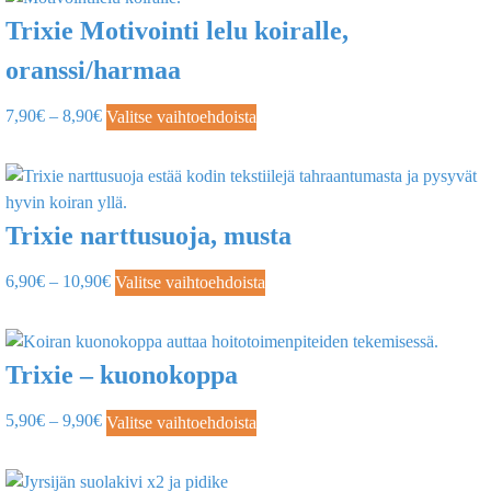
Trixie Motivointi lelu koiralle,
oranssi/harmaa
7,90
€
–
8,90
€
Valitse vaihtoehdoista
Trixie narttusuoja, musta
6,90
€
–
10,90
€
Valitse vaihtoehdoista
Trixie – kuonokoppa
5,90
€
–
9,90
€
Valitse vaihtoehdoista