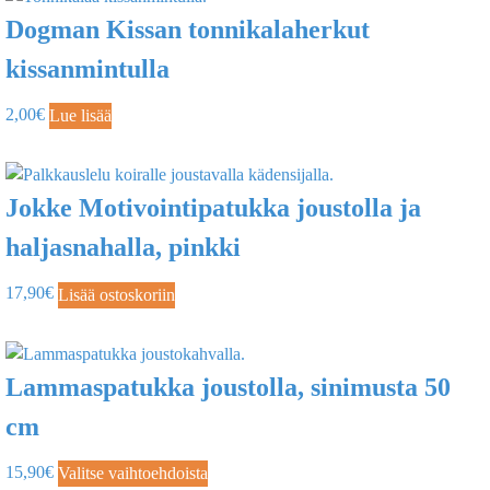
Dogman Kissan tonnikalaherkut
kissanmintulla
2,00
€
Lue lisää
Jokke Motivointipatukka joustolla ja
haljasnahalla, pinkki
17,90
€
Lisää ostoskoriin
Lammaspatukka joustolla, sinimusta 50
cm
15,90
€
Valitse vaihtoehdoista