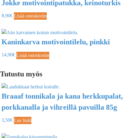
Jokke motivointipatukka, keinoturkis
8,90
€
Lisää ostoskoriin
Kaninkarva motivointilelu, pinkki
14,90
€
Lisää ostoskoriin
Tutustu myös
Braaaf tonnikala ja kana herkkupalat,
porkkanalla ja vihreillä pavuilla 85g
3,50
€
Lue lisää