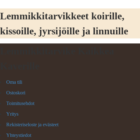
Lemmikkitarvikkeet koirille,
kissoille, jyrsijöille ja linnuille
Lemmikkitarvike Kaikkea
Kaverille
Oma tili
Ostoskori
Toimitusehdot
Yritys
Rekisteriseloste ja evästeet
Yhteystiedot