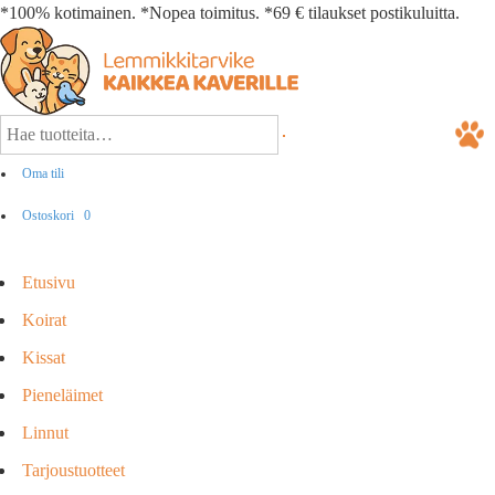
*100% kotimainen. *Nopea toimitus. *69 € tilaukset postikuluitta.
Oma tili
Ostoskori
0
Etusivu
Koirat
Kissat
Pieneläimet
Linnut
Tarjoustuotteet