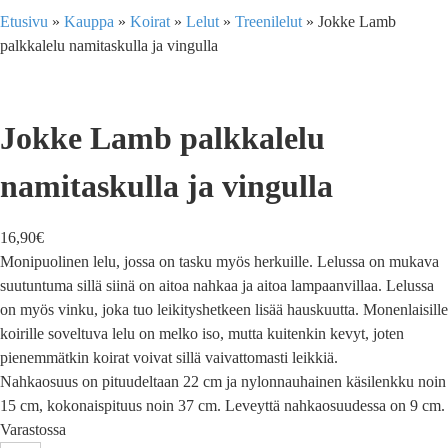
Etusivu
»
Kauppa
»
Koirat
»
Lelut
»
Treenilelut
»
Jokke Lamb
palkkalelu namitaskulla ja vingulla
Jokke Lamb palkkalelu
namitaskulla ja vingulla
16,90
€
Monipuolinen lelu, jossa on tasku myös herkuille. Lelussa on mukava
suutuntuma sillä siinä on aitoa nahkaa ja aitoa lampaanvillaa. Lelussa
on myös vinku, joka tuo leikityshetkeen lisää hauskuutta. Monenlaisille
koirille soveltuva lelu on melko iso, mutta kuitenkin kevyt, joten
pienemmätkin koirat voivat sillä vaivattomasti leikkiä.
Nahkaosuus on pituudeltaan 22 cm ja nylonnauhainen käsilenkku noin
15 cm, kokonaispituus noin 37 cm. Leveyttä nahkaosuudessa on 9 cm.
Varastossa