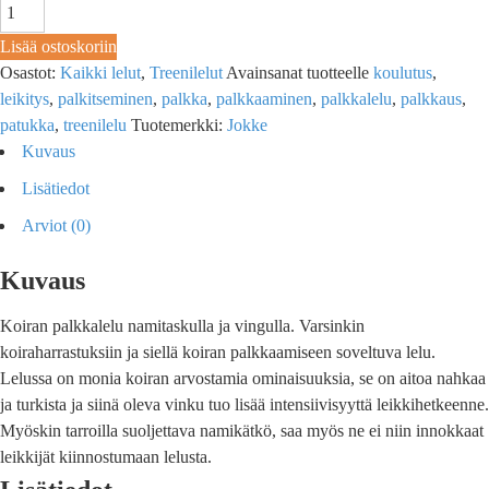
Lisää ostoskoriin
Osastot:
Kaikki lelut
,
Treenilelut
Avainsanat tuotteelle
koulutus
,
leikitys
,
palkitseminen
,
palkka
,
palkkaaminen
,
palkkalelu
,
palkkaus
,
patukka
,
treenilelu
Tuotemerkki:
Jokke
Kuvaus
Lisätiedot
Arviot (0)
Kuvaus
Koiran palkkalelu namitaskulla ja vingulla. Varsinkin
koiraharrastuksiin ja siellä koiran palkkaamiseen soveltuva lelu.
Lelussa on monia koiran arvostamia ominaisuuksia, se on aitoa nahkaa
ja turkista ja siinä oleva vinku tuo lisää intensiivisyyttä leikkihetkeenne.
Myöskin tarroilla suoljettava namikätkö, saa myös ne ei niin innokkaat
leikkijät kiinnostumaan lelusta.