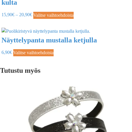
kulta
15,90
€
–
20,90
€
Valitse vaihtoehdoista
Näyttelypanta mustalla ketjulla
6,90
€
Valitse vaihtoehdoista
Tutustu myös