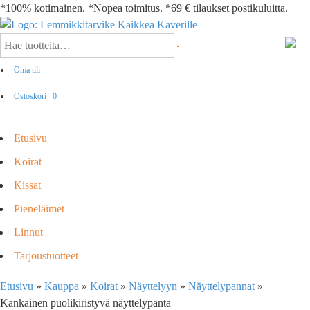
*100% kotimainen. *Nopea toimitus. *69 € tilaukset postikuluitta.
Oma tili
Ostoskori
0
Etusivu
Koirat
Kissat
Pieneläimet
Linnut
Tarjoustuotteet
Etusivu
»
Kauppa
»
Koirat
»
Näyttelyyn
»
Näyttelypannat
»
Kankainen puolikiristyvä näyttelypanta