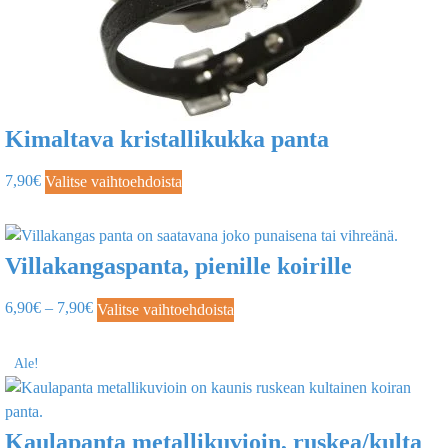
Kimaltava kristallikukka panta
7,90
€
Valitse vaihtoehdoista
Villakangaspanta, pienille koirille
6,90
€
–
7,90
€
Valitse vaihtoehdoista
Ale!
Kaulapanta metallikuvioin, ruskea/kulta