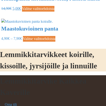
14,90
€
5,00
€
Valitse vaihtoehdoista
Maastokuvioinen panta
4,90
€
–
7,90
€
Valitse vaihtoehdoista
Lemmikkitarvikkeet koirille,
kissoille, jyrsijöille ja linnuille
Lemmikkitarvike Kaikkea
Kaverille
Oma tili