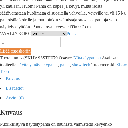
yli kaulaan. Huom! Panta on kapea ja kevyt, mutta isosta
säätövarastaan huolimatta ei suositella vahvoille, vetäville tai yli 15 kg
painoisille koirille ja muutoinkin valmistaja suosittaa pantoja vain
näyttelykäyttöön. Pannat ovat leveydeltään 0,7 cm.
VÄRI JA KOKO
Poista
Lisää ostoskoriin
Tuotetunnus (SKU):
93STE079
Osasto:
Näyttelypannat
Avainsanat
tuotteelle
näyttely
,
näyttelypanta
,
panta
,
show tech
Tuotemerkki:
Show
Tech
Kuvaus
Lisätiedot
Arviot (0)
Kuvaus
Puolikiristyvä näyttelypanta on nauhasta valmistettu kevyehkö