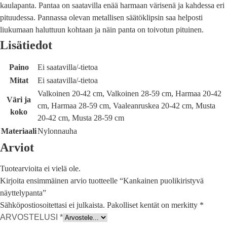
kaulapanta. Pantaa on saatavilla enää harmaan värisenä ja kahdessa eri
pituudessa. Pannassa olevan metallisen säätöklipsin saa helposti
liukumaan haluttuun kohtaan ja näin panta on toivotun pituinen.
Lisätiedot
Paino
Ei saatavilla/-tietoa
Mitat
Ei saatavilla/-tietoa
Valkoinen 20-42 cm, Valkoinen 28-59 cm, Harmaa 20-42
Väri ja
cm, Harmaa 28-59 cm, Vaaleanruskea 20-42 cm, Musta
koko
20-42 cm, Musta 28-59 cm
Materiaali
Nylonnauha
Arviot
Tuotearvioita ei vielä ole.
Kirjoita ensimmäinen arvio tuotteelle “Kankainen puolikiristyvä
näyttelypanta”
Sähköpostiosoitettasi ei julkaista.
Pakolliset kentät on merkitty
*
ARVOSTELUSI
*