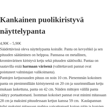
Kankainen puolikiristyvä
näyttelypanta
4,90
€
–
5,90
€
Säädettävissä oleva näyttelypanta koiralle. Panta on kevyehkö ja sen
pituuden säätäminen on helppoa. Pannassa on metallinen,
krominvärinen kiristyvä ketju sekä pituuden säätösolki. Pantaa on
saatavilla enää
harmaan värisenä
(valitettavasti pannat ovat
poistuneet valmistajan valikoimasta).
Pantojen ketjuosuuden pituus on noin 10 cm. Pienemmän kokoinen
panta on pienimmillään kiristyneenä on 20 cm ja suurimmillaan ketju
mukaan laskettuna, panta on 42 cm. Näiden mittojen välillä panta
säätyy portaattomasti. Isomman kokoiset pannat ovat minimi mitassaan
28 cm ja maksimi pituudessaan ketjun kanssa 59 cm. Kaulapannan
tulisi maksimi mitassaan mahtua vaivattomasti koiran pään ja korvien