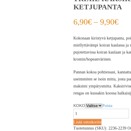
KETJUPANTA
6,90
€
–
9,90
€
Kokonaan kiristyvä ketjupanta, poi
miellyttävämpi koiran kaulassa ja
pujotettavissa koiran kaulaan ja kau
kromin/hopeanvärinen.
Pannan kokoa pohtiessasi, kannatt
useimmiten se isoin mitta, josta p
maksimi ympärysmitta. Kaksirivise
rengas on kussakin koossa halkaisi
KOKO
Poista
Lisää ostoskoriin
Tuotetunnus (SKU):
2236-2239
O