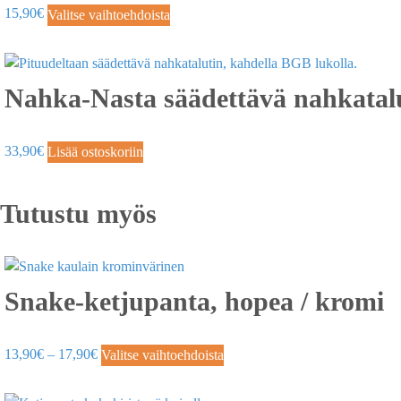
15,90
€
Valitse vaihtoehdoista
Nahka-Nasta säädettävä nahkatalu
33,90
€
Lisää ostoskoriin
Tutustu myös
Snake-ketjupanta, hopea / kromi
13,90
€
–
17,90
€
Valitse vaihtoehdoista