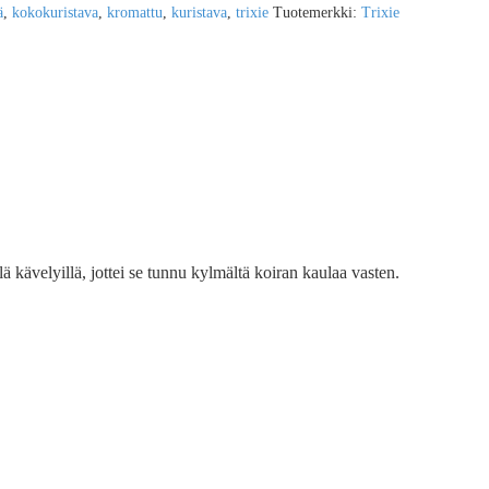
ä
,
kokokuristava
,
kromattu
,
kuristava
,
trixie
Tuotemerkki:
Trixie
ä kävelyillä, jottei se tunnu kylmältä koiran kaulaa vasten.