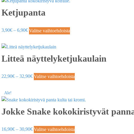
Ketjupanta
3,90
€
–
6,90
€
Valitse vaihtoehdoista
Litteä näyttelyketjukaulain
22,90
€
–
32,90
€
Valitse vaihtoehdoista
Ale!
Jokke Snake kokokiristyvät pann
16,90
€
–
30,90
€
Valitse vaihtoehdoista