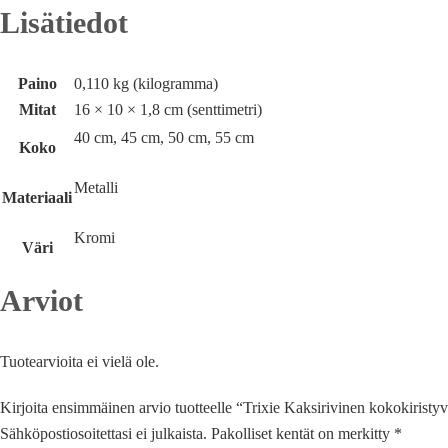
Lisätiedot
Paino
0,110 kg (kilogramma)
Mitat
16 × 10 × 1,8 cm (senttimetri)
40 cm, 45 cm, 50 cm, 55 cm
Koko
Metalli
Materiaali
Kromi
Väri
Arviot
Tuotearvioita ei vielä ole.
Kirjoita ensimmäinen arvio tuotteelle “Trixie Kaksirivinen kokokiristy
Sähköpostiosoitettasi ei julkaista.
Pakolliset kentät on merkitty
*