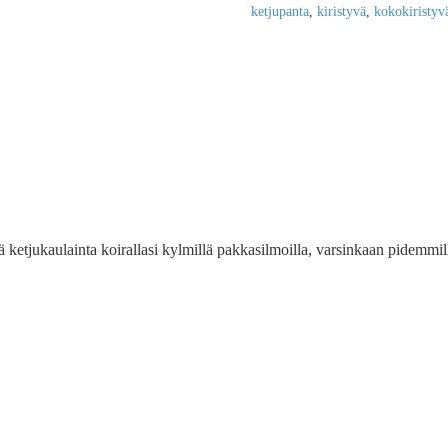
ketjupanta
,
kiristyvä
,
kokokiristyv
 ketjukaulainta koirallasi kylmillä pakkasilmoilla, varsinkaan pidemmill