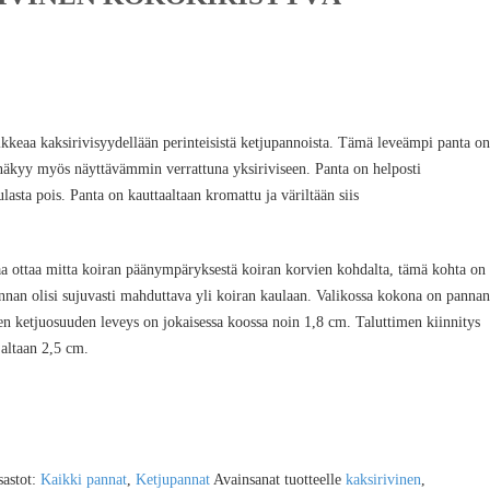
kkeaa kaksirivisyydellään perinteisistä ketjupannoista. Tämä leveämpi panta on
 näkyy myös näyttävämmin verrattuna yksiriviseen. Panta on helposti
lasta pois. Panta on kauttaaltaan kromattu ja väriltään siis
aa ottaa mitta koiran päänympäryksestä koiran korvien kohdalta, tämä kohta on
annan olisi sujuvasti mahduttava yli koiran kaulaan. Valikossa kokona on pannan
n ketjuosuuden leveys on jokaisessa koossa noin 1,8 cm. Taluttimen kiinnitys
jaltaan 2,5 cm.
sastot:
Kaikki pannat
,
Ketjupannat
Avainsanat tuotteelle
kaksirivinen
,