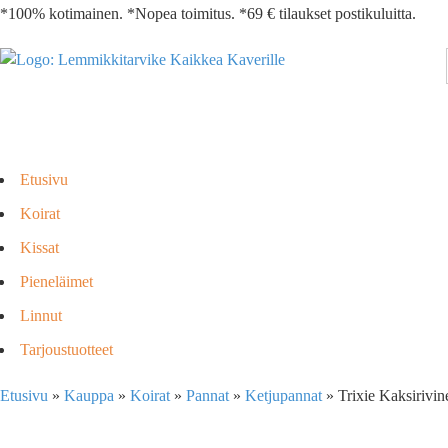
*100% kotimainen. *Nopea toimitus. *69 € tilaukset postikuluitta.
Etusivu
Koirat
Kissat
Pieneläimet
Linnut
Tarjoustuotteet
Etusivu
»
Kauppa
»
Koirat
»
Pannat
»
Ketjupannat
»
Trixie Kaksirivin