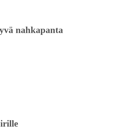
styvä nahkapanta
rille