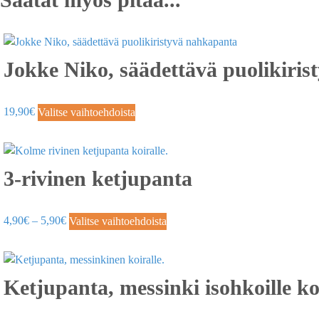
Jokke Niko, säädettävä puolikiri
19,90
€
Valitse vaihtoehdoista
3-rivinen ketjupanta
4,90
€
–
5,90
€
Valitse vaihtoehdoista
Ketjupanta, messinki isohkoille koi