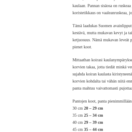
kaulaan. Pannan sisäosa on ruskeaa
koristetikkaus on vaaleanruskeaa, jo
Tämä laadukas Suomen avainlipputu
kestävä, mutta mukavan kevyt ja ta
ketjuosuus. Nämä mukavan leveät p
pienet koot.
Mittaathan koirasi kaulanympäryksen
korvien takaa, jotta tiedät minkä ver
sujahda koiran kaulasta kiristyneenä
korvien kohdalta tai vähän niitä en
panta mahtuu vaivattomasti pujottaa
Pantojen koot, panta pienimmillään 
30 cm
20 – 29 cm
35 cm
25 – 34 cm
40 cm
29 – 39 cm
45 cm
35 – 44 cm