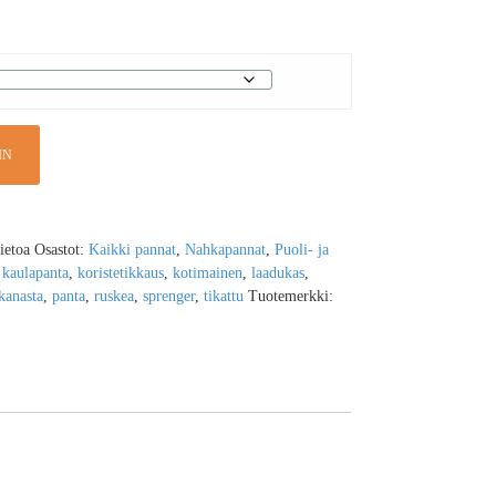
IN
tietoa
Osastot:
Kaikki pannat
,
Nahkapannat
,
Puoli- ja
e
kaulapanta
,
koristetikkaus
,
kotimainen
,
laadukas
,
kanasta
,
panta
,
ruskea
,
sprenger
,
tikattu
Tuotemerkki: