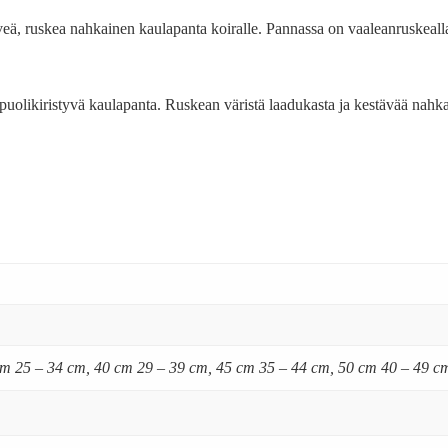
eä, ruskea nahkainen kaulapanta koiralle. Pannassa on vaaleanruskealla
uolikiristyvä kaulapanta. Ruskean väristä laadukasta ja kestävää nahk
cm 25 – 34 cm, 40 cm 29 – 39 cm, 45 cm 35 – 44 cm, 50 cm 40 – 49 c