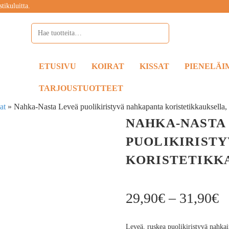
tikuluitta.
ETUSIVU
KOIRAT
KISSAT
PIENELÄI
TARJOUSTUOTTEET
at
»
Nahka-Nasta Leveä puolikiristyvä nahkapanta koristetikkauksella,
NAHKA-NASTA
PUOLIKIRIST
KORISTETIKK
29,90
€
–
31,90
€
Leveä, ruskea puolikiristyvä nahkai