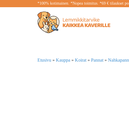
*100% kotimainen. *Nopea toimitus. *69 € tilaukset pos
Etusivu
»
Kauppa
»
Koirat
»
Pannat
»
Nahkapann