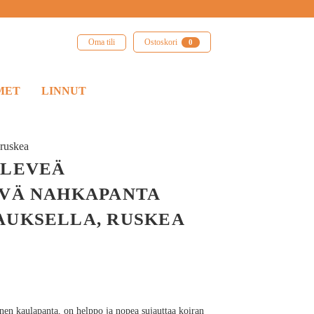
Oma tili
Ostoskori
0
MET
LINNUT
 ruskea
 LEVEÄ
YVÄ NAHKAPANTA
AUKSELLA, RUSKEA
nen kaulapanta, on helppo ja nopea sujauttaa koiran