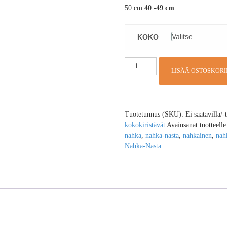
50 cm
40 -49 cm
KOKO
LISÄÄ OSTOSKORI
Tuotetunnus (SKU):
Ei saatavilla/-
kokokiristävät
Avainsanat tuotteell
nahka
,
nahka-nasta
,
nahkainen
,
nah
Nahka-Nasta