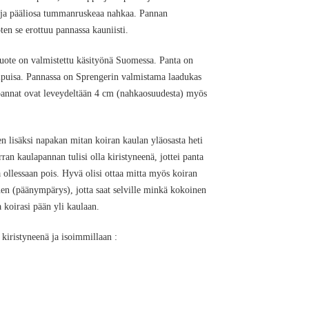
 ja pääliosa tummanruskeaa nahkaa. Pannan
ten se erottuu pannassa kauniisti.
ote on valmistettu käsityönä Suomessa. Panta on
ipuisa. Pannassa on Sprengerin valmistama laadukas
annat ovat leveydeltään 4 cm (nahkaosuudesta) myös
 lisäksi napakan mitan koiran kaulan yläosasta heti
ran kaulapannan tulisi olla kiristyneenä, jottei panta
 ollessaan pois. Hyvä olisi ottaa mitta myös koiran
nen (päänympärys), jotta saat selville minkä kokoinen
 koirasi pään yli kaulaan.
kiristyneenä ja isoimmillaan :