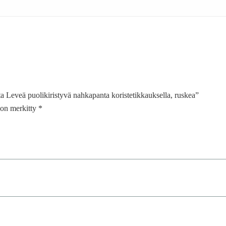
a Leveä puolikiristyvä nahkapanta koristetikkauksella, ruskea”
t on merkitty
*